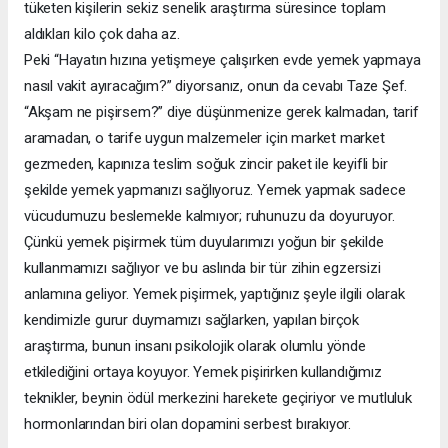
tüketen kişilerin sekiz senelik araştırma süresince toplam
aldıkları kilo çok daha az.
Peki “Hayatın hızına yetişmeye çalışırken evde yemek yapmaya
nasıl vakit ayıracağım?” diyorsanız, onun da cevabı Taze Şef.
“Akşam ne pişirsem?” diye düşünmenize gerek kalmadan, tarif
aramadan, o tarife uygun malzemeler için market market
gezmeden, kapınıza teslim soğuk zincir paket ile keyifli bir
şekilde yemek yapmanızı sağlıyoruz. Yemek yapmak sadece
vücudumuzu beslemekle kalmıyor; ruhunuzu da doyuruyor.
Çünkü yemek pişirmek tüm duyularımızı yoğun bir şekilde
kullanmamızı sağlıyor ve bu aslında bir tür zihin egzersizi
anlamına geliyor. Yemek pişirmek, yaptığınız şeyle ilgili olarak
kendimizle gurur duymamızı sağlarken, yapılan birçok
araştırma, bunun insanı psikolojik olarak olumlu yönde
etkilediğini ortaya koyuyor. Yemek pişirirken kullandığımız
teknikler, beynin ödül merkezini harekete geçiriyor ve mutluluk
hormonlarından biri olan dopamini serbest bırakıyor.