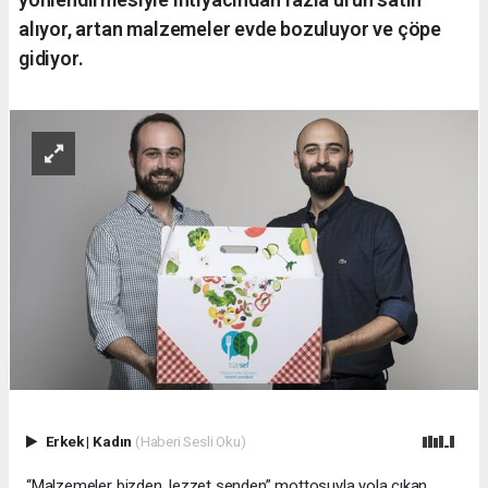
alıyor, artan malzemeler evde bozuluyor ve çöpe
gidiyor.
Erkek
|
Kadın
(Haberi Sesli Oku)
“Malzemeler bizden, lezzet senden” mottosuyla yola çıkan