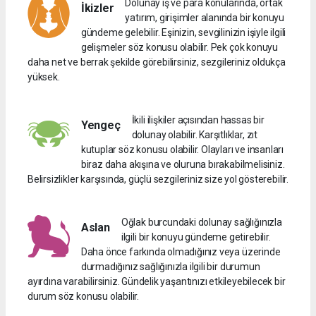
Dolunay iş ve para konularında, ortak
İkizler
yatırım, girişimler alanında bir konuyu
gündeme gelebilir. Eşinizin, sevgilinizin işiyle ilgili
gelişmeler söz konusu olabilir. Pek çok konuyu
daha net ve berrak şekilde görebilirsiniz, sezgileriniz oldukça
yüksek.
İkili ilişkiler açısından hassas bir
Yengeç
dolunay olabilir. Karşıtlıklar, zıt
kutuplar söz konusu olabilir. Olayları ve insanları
biraz daha akışına ve oluruna bırakabilmelisiniz.
Belirsizlikler karşısında, güçlü sezgileriniz size yol gösterebilir.
Oğlak burcundaki dolunay sağlığınızla
Aslan
ilgili bir konuyu gündeme getirebilir.
Daha önce farkında olmadığınız veya üzerinde
durmadığınız sağlığınızla ilgili bir durumun
ayırdına varabilirsiniz. Gündelik yaşantınızı etkileyebilecek bir
durum söz konusu olabilir.