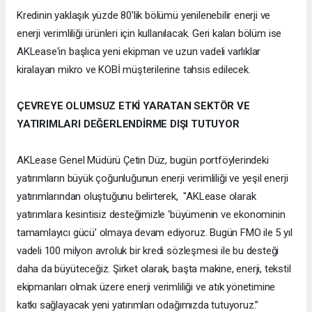
Kredinin yaklaşık yüzde 80'lik bölümü yenilenebilir enerji ve
enerji verimliliği ürünleri için kullanılacak. Geri kalan bölüm ise
AKLease'in başlıca yeni ekipman ve uzun vadeli varlıklar
kiralayan mikro ve KOBİ müşterilerine tahsis edilecek.
ÇEVREYE OLUMSUZ ETKİ YARATAN SEKTÖR VE
YATIRIMLARI DEĞERLENDİRME DIŞI TUTUYOR
AKLease Genel Müdürü Çetin Düz, bugün portföylerindeki
yatırımların büyük çoğunluğunun enerji verimliliği ve yeşil enerji
yatırımlarından oluştuğunu belirterek, "AKLease olarak
yatırımlara kesintisiz desteğimizle ‘büyümenin ve ekonominin
tamamlayıcı gücü’ olmaya devam ediyoruz. Bugün FMO ile 5 yıl
vadeli 100 milyon avroluk bir kredi sözleşmesi ile bu desteği
daha da büyüteceğiz. Şirket olarak, başta makine, enerji, tekstil
ekipmanları olmak üzere enerji verimliliği ve atık yönetimine
katkı sağlayacak yeni yatırımları odağımızda tutuyoruz.”