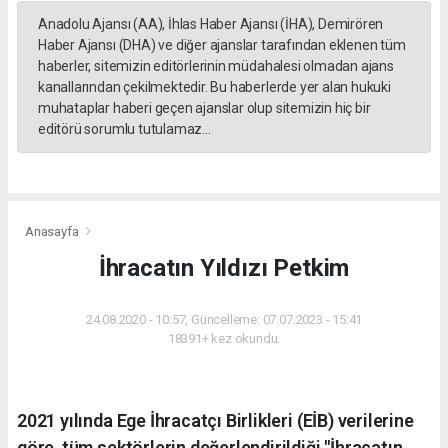
Anadolu Ajansı (AA), İhlas Haber Ajansı (İHA), Demirören
Haber Ajansı (DHA) ve diğer ajanslar tarafından eklenen tüm
haberler, sitemizin editörlerinin müdahalesi olmadan ajans
kanallarından çekilmektedir. Bu haberlerde yer alan hukuki
muhataplar haberi geçen ajanslar olup sitemizin hiç bir
editörü sorumlu tutulamaz...
Anasayfa
İhracatın Yıldızı Petkim
24.08.2020 - 10:57, Güncelleme: 07.07.2023 - 15:41
18391+ kez okundu.
2021 yılında Ege İhracatçı Birlikleri (EİB) verilerine
göre, tüm sektörlerin değerlendirildiği "İhracatın