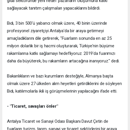
gıda sektöründe yeni hedef pazarların oluşumuna katkı
sağlayacak tanıtım çalışmaları yapacaklarını bildirdi.
Bıdı, 3 bin 500'ü yabancı olmak üzere, 40 binin üzerinde
profesyonel ziyaretçiyi Antalya'da bir araya getirmeyi
amaçladıklarını dile getirerek, "Fuarların sonunda en az 25
milyon dolarlık bir iş hacmi oluşturarak, Türkiye'nin büyüme
rakamlarına katkı sağlamayı hedefliyoruz. 2019'da fuarımızı
daha da büyüterek, bu rakamların artacağına inanıyoruz." dedi.
Bakanlıkların ve bazı kurumların desteğiyle, Almanya başta
olmak üzere 27 ülkeden alım heyetleri getirdiklerini de söyleyen
Bıdı, katılımcılarla ikili iş görüşmelerinin yapılacağını ifade etti.
- "Ticaret, savaşları önler"
Antalya Ticaret ve Sanayi Odası Başkanı Davut Çetin de
fuarların turizm, tarım, sanayi ve ticaret sektörlerini bir araya