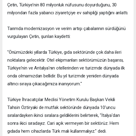
Çetin, Türkiye'nin 80 milyonluk nüfusunu doyurduğunu, 30
milyondan fazla yabancı ziyaretçiye ev sahipliği yaptığını anlattı.
Tarımda modernizasyon ve verim artışı çabalarının sürdüğünü
vurgulayan Çetin, şunları kaydetti:
"Önümüzdeki yıllarda Türkiye, gıda sektöründe çok daha ileri
noktalara gelecektir. Otel ekipmanları sektörümüzün başarısı,
Türkiye'nin ve Antalya'nın otellerinden ve turizmde dünyada ilk
onda olmamızdan bellidir. Bu yıl turizmde yeniden dünyada
altıncı sıraya çıkacağımıza inanıyorum."
Türkiye İhracatçılar Meclisi Yönetim Kurulu Başkan Vekili
Tahsin Öztiryaki de mutfak sektöründe dünyada 10'uncu
sıralardayken ikinci sıralara geldiklerini belirterek, "İtalya'dan
sonra ikici sıradayız. Cari açık vermeyen bir sektörüz. Hem
gıdada hem cihazlarda Türk malı kullanmalıyız." dedi.