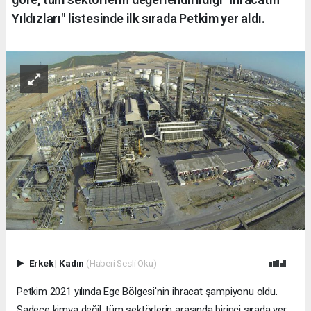
Yıldızları" listesinde ilk sırada Petkim yer aldı.
Erkek
|
Kadın
(Haberi Sesli Oku)
Petkim 2021 yılında Ege Bölgesi'nin ihracat şampiyonu oldu.
Sadece kimya değil, tüm sektörlerin arasında birinci sırada yer