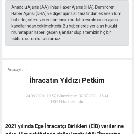
Anadolu Ajansı (AA), İhlas Haber Ajansı (İHA), Demirören
Haber Ajansı (DHA) ve diğer ajanslar tarafından eklenen tüm
haberler, sitemizin editörlerinin müdahalesi olmadan ajans
kanallarından çekilmektedir. Bu haberlerde yer alan hukuki
muhataplar haberi geçen ajanslar olup sitemizin hiç bir
editörü sorumlu tutulamaz...
Anasayfa
İhracatın Yıldızı Petkim
24.08.2020 - 10:57, Güncelleme: 07.07.2023 - 15:41
18391+ kez okundu.
2021 yılında Ege İhracatçı Birlikleri (EİB) verilerine