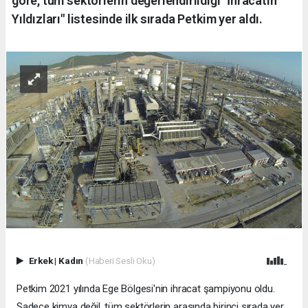
göre, tüm sektörlerin değerlendirildiği "İhracatın
Yıldızları" listesinde ilk sırada Petkim yer aldı.
Erkek
|
Kadın
(Haberi Sesli Oku)
Petkim 2021 yılında Ege Bölgesi'nin ihracat şampiyonu oldu.
Sadece kimya değil, tüm sektörlerin arasında birinci sırada yer