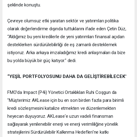
şeklinde konuştu.
Çevreye olumsuz etki yaratan sektör ve yatırımları politika
olarak değerlendirme dışında tuttuklarını ifade eden Çetin Düz,
“Aldığımız bu yeni kredilerle de yeni yatırımları finansal açıdan
desteklerken sürdürülebilirliği de eş zamanlı desteklemek
istiyoruz. Arka arkaya imzaladığımız kredi anlaşmaları da bize
bu yolda büyük bir güç katıyor." dedi.
“YEŞİL PORTFOLYOSUNU DAHA DA GELİŞTİREBİLECEK"
FMO'da Impact (P4i) Yönetici Ortaklıkları Ruhi Coşgun da
"Müşterimiz AKLease için bu en son birden fazla para birimli
kredi sözleşmesini katalize etmekten ve düzenlemekten
heyecan duyuyoruz. AKLease'e uzun vadeli finansman
sağlayarak yenilenebilir enerji ve enerji verimliliğine yönelik
stratejilerini Sürdürülebilir Kalkınma Hedefleri'ne katkı