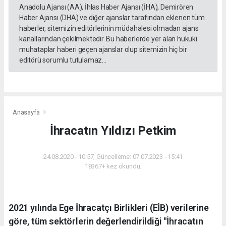
Anadolu Ajansı (AA), İhlas Haber Ajansı (İHA), Demirören
Haber Ajansı (DHA) ve diğer ajanslar tarafından eklenen tüm
haberler, sitemizin editörlerinin müdahalesi olmadan ajans
kanallarından çekilmektedir. Bu haberlerde yer alan hukuki
muhataplar haberi geçen ajanslar olup sitemizin hiç bir
editörü sorumlu tutulamaz...
Anasayfa
İhracatın Yıldızı Petkim
24.08.2020 - 10:57, Güncelleme: 07.07.2023 - 15:41
18367+ kez okundu.
2021 yılında Ege İhracatçı Birlikleri (EİB) verilerine
göre, tüm sektörlerin değerlendirildiği "İhracatın