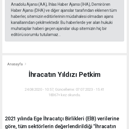
Anadolu Ajansı (AA), İhlas Haber Ajansı (İHA), Demirören
Haber Ajansı (DHA) ve diğer ajanslar tarafından eklenen tüm
haberler, sitemizin editörlerinin müdahalesi olmadan ajans
kanallarından çekilmektedir. Bu haberlerde yer alan hukuki
muhataplar haberi geçen ajanslar olup sitemizin hiç bir
editörü sorumlu tutulamaz...
Anasayfa
İhracatın Yıldızı Petkim
24.08.2020 - 10:57, Güncelleme: 07.07.2023 - 15:41
18367+ kez okundu.
2021 yılında Ege İhracatçı Birlikleri (EİB) verilerine
göre, tüm sektörlerin değerlendirildiği "İhracatın