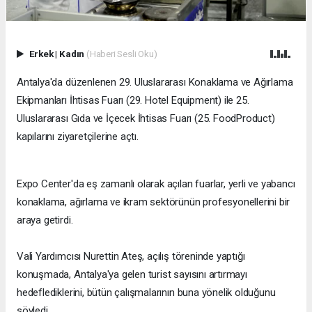
Erkek
|
Kadın
(Haberi Sesli Oku)
​Antalya'da düzenlenen 29. Uluslararası Konaklama ve Ağırlama
Ekipmanları İhtisas Fuarı (29. Hotel Equipment) ile 25.
Uluslararası Gıda ve İçecek İhtisas Fuarı (25. FoodProduct)
kapılarını ziyaretçilerine açtı.
Expo Center'da eş zamanlı olarak açılan fuarlar, yerli ve yabancı
konaklama, ağırlama ve ikram sektörünün profesyonellerini bir
araya getirdi.
Vali Yardımcısı Nurettin Ateş, açılış töreninde yaptığı
konuşmada, Antalya'ya gelen turist sayısını artırmayı
hedeflediklerini, bütün çalışmalarının buna yönelik olduğunu
söyledi.