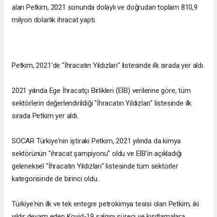
alan Petkim, 2021 sonunda dolaylı ve doğrudan toplam 810,9
milyon dolarlık ihracat yaptı.
Petkim, 2021’de "İhracatın Yıldızları" listesinde ilk sırada yer aldı.
2021 yılında Ege İhracatçı Birlikleri (EİB) verilerine göre, tüm
sektörlerin değerlendirildiği "İhracatın Yıldızları" listesinde ilk
sırada Petkim yer aldı.
SOCAR Türkiye'nin iştiraki Petkim, 2021 yılında da kimya
sektörünün "ihracat şampiyonu" oldu ve EİB'in açıkladığı
geleneksel "İhracatın Yıldızları" listesinde tüm sektörler
kategorisinde de birinci oldu.
Türkiye'nin ilk ve tek entegre petrokimya tesisi olan Petkim, iki
yıldır devam eden Kovid-19 salgını süreci ve kısıtlamalara