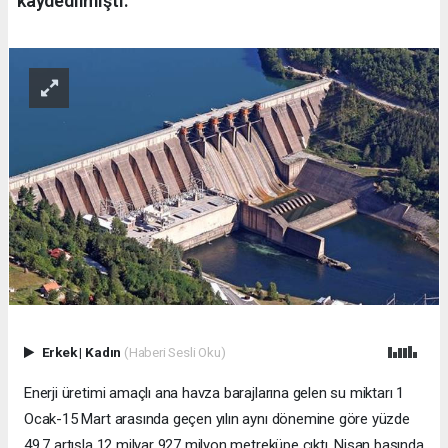
kaydedilmişti.
Erkek
|
Kadın
(Haberi Sesli Oku)
Enerji üretimi amaçlı ana havza barajlarına gelen su miktarı 1
Ocak-15 Mart arasında geçen yılın aynı dönemine göre yüzde
49,7 artışla 12 milyar 927 milyon metreküpe çıktı. Nisan başında