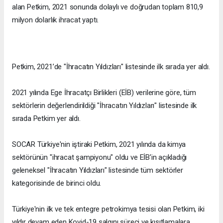
alan Petkim, 2021 sonunda dolaylı ve doğrudan toplam 810,9
milyon dolarlık ihracat yaptı.
Petkim, 2021’de "İhracatın Yıldızları" listesinde ilk sırada yer aldı.
2021 yılında Ege İhracatçı Birlikleri (EİB) verilerine göre, tüm
sektörlerin değerlendirildiği "İhracatın Yıldızları" listesinde ilk
sırada Petkim yer aldı.
SOCAR Türkiye'nin iştiraki Petkim, 2021 yılında da kimya
sektörünün "ihracat şampiyonu" oldu ve EİB'in açıkladığı
geleneksel "İhracatın Yıldızları" listesinde tüm sektörler
kategorisinde de birinci oldu.
Türkiye'nin ilk ve tek entegre petrokimya tesisi olan Petkim, iki
yıldır devam eden Kovid-19 salgını süreci ve kısıtlamalara