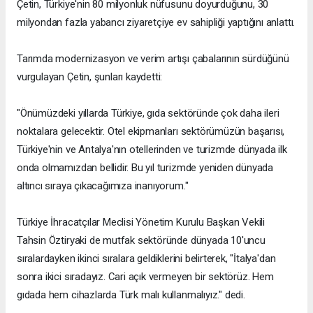
Çetin, Türkiye'nin 80 milyonluk nüfusunu doyurduğunu, 30
milyondan fazla yabancı ziyaretçiye ev sahipliği yaptığını anlattı.
Tarımda modernizasyon ve verim artışı çabalarının sürdüğünü
vurgulayan Çetin, şunları kaydetti:
"Önümüzdeki yıllarda Türkiye, gıda sektöründe çok daha ileri
noktalara gelecektir. Otel ekipmanları sektörümüzün başarısı,
Türkiye'nin ve Antalya'nın otellerinden ve turizmde dünyada ilk
onda olmamızdan bellidir. Bu yıl turizmde yeniden dünyada
altıncı sıraya çıkacağımıza inanıyorum."
Türkiye İhracatçılar Meclisi Yönetim Kurulu Başkan Vekili
Tahsin Öztiryaki de mutfak sektöründe dünyada 10'uncu
sıralardayken ikinci sıralara geldiklerini belirterek, "İtalya'dan
sonra ikici sıradayız. Cari açık vermeyen bir sektörüz. Hem
gıdada hem cihazlarda Türk malı kullanmalıyız." dedi.