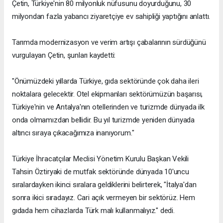
Çetin, Türkiye'nin 80 milyonluk nüfusunu doyurduğunu, 30
milyondan fazla yabancı ziyaretçiye ev sahipliği yaptığını anlattı.
Tarımda modernizasyon ve verim artışı çabalarının sürdüğünü
vurgulayan Çetin, şunları kaydetti:
"Önümüzdeki yıllarda Türkiye, gıda sektöründe çok daha ileri
noktalara gelecektir. Otel ekipmanları sektörümüzün başarısı,
Türkiye'nin ve Antalya'nın otellerinden ve turizmde dünyada ilk
onda olmamızdan bellidir. Bu yıl turizmde yeniden dünyada
altıncı sıraya çıkacağımıza inanıyorum."
Türkiye İhracatçılar Meclisi Yönetim Kurulu Başkan Vekili
Tahsin Öztiryaki de mutfak sektöründe dünyada 10'uncu
sıralardayken ikinci sıralara geldiklerini belirterek, "İtalya'dan
sonra ikici sıradayız. Cari açık vermeyen bir sektörüz. Hem
gıdada hem cihazlarda Türk malı kullanmalıyız." dedi.