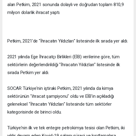
alan Petkim, 2021 sonunda dolaylı ve doğrudan toplam 810,9
milyon dolarlık ihracat yaptı.
Petkim, 2021’de "İhracatın Yıldızları" listesinde ilk sırada yer aldı.
2021 yılında Ege İhracatçı Birlikleri (EİB) verilerine göre, tüm
sektörlerin değerlendirildiği "İhracatın Yıldızları" listesinde ilk
sırada Petkim yer aldı.
SOCAR Türkiye'nin iştiraki Petkim, 2021 yılında da kimya
sektörünün "ihracat şampiyonu" oldu ve EİB'in açıkladığı
geleneksel "İhracatın Yıldızları" listesinde tüm sektörler
kategorisinde de birinci oldu.
Türkiye'nin ilk ve tek entegre petrokimya tesisi olan Petkim, iki
yıldır devam eden Kovid-19 salgını süreci ve kısıtlamalara