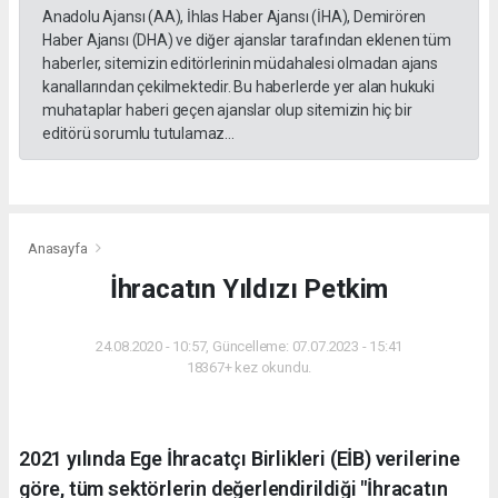
Anadolu Ajansı (AA), İhlas Haber Ajansı (İHA), Demirören
Haber Ajansı (DHA) ve diğer ajanslar tarafından eklenen tüm
haberler, sitemizin editörlerinin müdahalesi olmadan ajans
kanallarından çekilmektedir. Bu haberlerde yer alan hukuki
muhataplar haberi geçen ajanslar olup sitemizin hiç bir
editörü sorumlu tutulamaz...
Anasayfa
İhracatın Yıldızı Petkim
24.08.2020 - 10:57, Güncelleme: 07.07.2023 - 15:41
18367+ kez okundu.
2021 yılında Ege İhracatçı Birlikleri (EİB) verilerine
göre, tüm sektörlerin değerlendirildiği "İhracatın