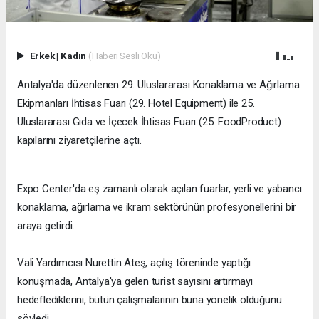
Erkek
|
Kadın
(Haberi Sesli Oku)
​Antalya'da düzenlenen 29. Uluslararası Konaklama ve Ağırlama
Ekipmanları İhtisas Fuarı (29. Hotel Equipment) ile 25.
Uluslararası Gıda ve İçecek İhtisas Fuarı (25. FoodProduct)
kapılarını ziyaretçilerine açtı.
Expo Center'da eş zamanlı olarak açılan fuarlar, yerli ve yabancı
konaklama, ağırlama ve ikram sektörünün profesyonellerini bir
araya getirdi.
Vali Yardımcısı Nurettin Ateş, açılış töreninde yaptığı
konuşmada, Antalya'ya gelen turist sayısını artırmayı
hedeflediklerini, bütün çalışmalarının buna yönelik olduğunu
söyledi.