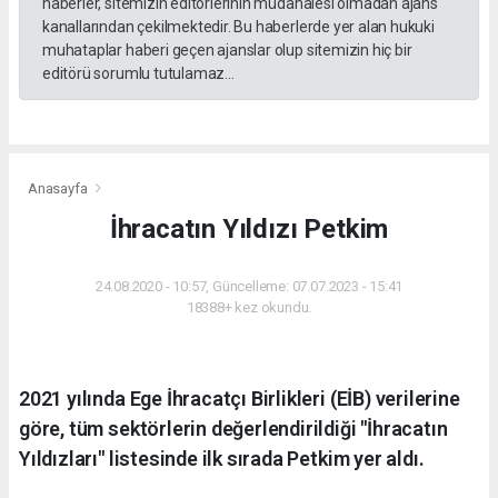
haberler, sitemizin editörlerinin müdahalesi olmadan ajans
kanallarından çekilmektedir. Bu haberlerde yer alan hukuki
muhataplar haberi geçen ajanslar olup sitemizin hiç bir
editörü sorumlu tutulamaz...
Anasayfa
İhracatın Yıldızı Petkim
24.08.2020 - 10:57, Güncelleme: 07.07.2023 - 15:41
18388+ kez okundu.
2021 yılında Ege İhracatçı Birlikleri (EİB) verilerine
göre, tüm sektörlerin değerlendirildiği "İhracatın
Yıldızları" listesinde ilk sırada Petkim yer aldı.