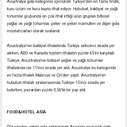
Avustralya gıda kategorisi içerisinde Türkiye'den en fazla fındık,
kuru üzüm ve kuru kayısı ithal ediyor. Hububat, bakliyat ve yağlı
tohumlar grubunda en çok ithal ettiği ürün grupları bitkisel
yağlar ve yağlı tohumlar, şeker ve şeker mamulleri ve diğer gıda
müstahzarları olarak sıralandı.
Avustralya'nın bakliyat ithalatında Türkiye sekizinci sırada yer
alırken, ABD ve Kanada toplam ithalatın yüzde 65'ini karşıladı.
Türkiye, Avustralya'nın bitkisel yağlar ve yağlı tohumlar
ithalatında ise 11'inci sırada yer aldı. Avustralya bu kategoride
en fazla ithalatı Malezya ve Çin'den yaptı. Avustralya'nın
hububat ithalatı sıralamasında Türkiye 15'inci sırada yer
bulurken, pazardan yüzde 0,56'lık bir pay aldı.
FOOD&HOTEL ASİA
Öte yandan, genel gıda sektöründe Asya’nın en büyük gıda