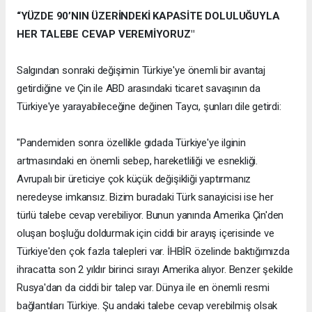
“YÜZDE 90’NIN ÜZERİNDEKİ KAPASİTE DOLULUĞUYLA
HER TALEBE CEVAP VEREMİYORUZ"
Salgından sonraki değişimin Türkiye'ye önemli bir avantaj
getirdiğine ve Çin ile ABD arasındaki ticaret savaşının da
Türkiye'ye yarayabileceğine değinen Taycı, şunları dile getirdi:
"Pandemiden sonra özellikle gıdada Türkiye'ye ilginin
artmasındaki en önemli sebep, hareketliliği ve esnekliği.
Avrupalı bir üreticiye çok küçük değişikliği yaptırmanız
neredeyse imkansız. Bizim buradaki Türk sanayicisi ise her
türlü talebe cevap verebiliyor. Bunun yanında Amerika Çin'den
oluşan boşluğu doldurmak için ciddi bir arayış içerisinde ve
Türkiye'den çok fazla talepleri var. İHBİR özelinde baktığımızda
ihracatta son 2 yıldır birinci sırayı Amerika alıyor. Benzer şekilde
Rusya'dan da ciddi bir talep var. Dünya ile en önemli resmi
bağlantıları Türkiye. Şu andaki talebe cevap verebilmiş olsak