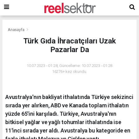
Anasayfa
Türk Gıda İhracatçıları Uzak
Pazarlar Da
10.07.2023 - 01:28, Güncelleme: 10.07.2023 - 01:28
16276+ kez okundu.
Avustralya'nın bakliyat ithalatında Türkiye sekizinci
sırada yer alırken, ABD ve Kanada toplam ithalatın
yüzde 65'ini karşıladı. Türkiye, Avustralya'nın
bitkisel yağlar ve yağlı tohumlar ithalatında ise
11'inci sırada yer aldı. Avustralya bu kategoride en
fazla ithalatı Malezya ve Çin'den yaptı.