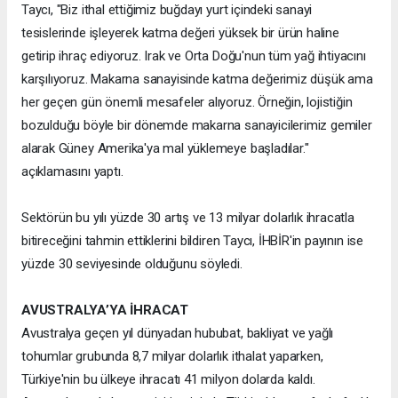
Taycı, "Biz ithal ettiğimiz buğdayı yurt içindeki sanayi
tesislerinde işleyerek katma değeri yüksek bir ürün haline
getirip ihraç ediyoruz. Irak ve Orta Doğu'nun tüm yağ ihtiyacını
karşılıyoruz. Makarna sanayisinde katma değerimiz düşük ama
her geçen gün önemli mesafeler alıyoruz. Örneğin, lojistiğin
bozulduğu böyle bir dönemde makarna sanayicilerimiz gemiler
alarak Güney Amerika'ya mal yüklemeye başladılar."
açıklamasını yaptı.
Sektörün bu yılı yüzde 30 artış ve 13 milyar dolarlık ihracatla
bitireceğini tahmin ettiklerini bildiren Taycı, İHBİR'in payının ise
yüzde 30 seviyesinde olduğunu söyledi.
AVUSTRALYA’YA İHRACAT
Avustralya geçen yıl dünyadan hububat, bakliyat ve yağlı
tohumlar grubunda 8,7 milyar dolarlık ithalat yaparken,
Türkiye'nin bu ülkeye ihracatı 41 milyon dolarda kaldı.