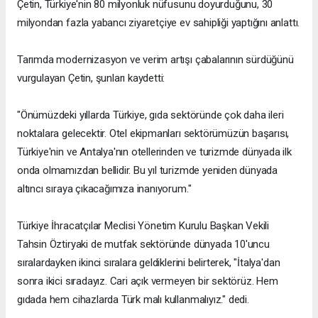
Çetin, Türkiye'nin 80 milyonluk nüfusunu doyurduğunu, 30
milyondan fazla yabancı ziyaretçiye ev sahipliği yaptığını anlattı.
Tarımda modernizasyon ve verim artışı çabalarının sürdüğünü
vurgulayan Çetin, şunları kaydetti:
"Önümüzdeki yıllarda Türkiye, gıda sektöründe çok daha ileri
noktalara gelecektir. Otel ekipmanları sektörümüzün başarısı,
Türkiye'nin ve Antalya'nın otellerinden ve turizmde dünyada ilk
onda olmamızdan bellidir. Bu yıl turizmde yeniden dünyada
altıncı sıraya çıkacağımıza inanıyorum."
Türkiye İhracatçılar Meclisi Yönetim Kurulu Başkan Vekili
Tahsin Öztiryaki de mutfak sektöründe dünyada 10'uncu
sıralardayken ikinci sıralara geldiklerini belirterek, "İtalya'dan
sonra ikici sıradayız. Cari açık vermeyen bir sektörüz. Hem
gıdada hem cihazlarda Türk malı kullanmalıyız." dedi.