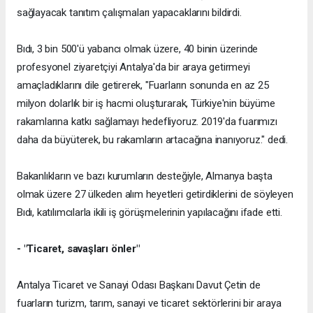
sağlayacak tanıtım çalışmaları yapacaklarını bildirdi.
Bıdı, 3 bin 500'ü yabancı olmak üzere, 40 binin üzerinde
profesyonel ziyaretçiyi Antalya'da bir araya getirmeyi
amaçladıklarını dile getirerek, "Fuarların sonunda en az 25
milyon dolarlık bir iş hacmi oluşturarak, Türkiye'nin büyüme
rakamlarına katkı sağlamayı hedefliyoruz. 2019'da fuarımızı
daha da büyüterek, bu rakamların artacağına inanıyoruz." dedi.
Bakanlıkların ve bazı kurumların desteğiyle, Almanya başta
olmak üzere 27 ülkeden alım heyetleri getirdiklerini de söyleyen
Bıdı, katılımcılarla ikili iş görüşmelerinin yapılacağını ifade etti.
- "Ticaret, savaşları önler"
Antalya Ticaret ve Sanayi Odası Başkanı Davut Çetin de
fuarların turizm, tarım, sanayi ve ticaret sektörlerini bir araya