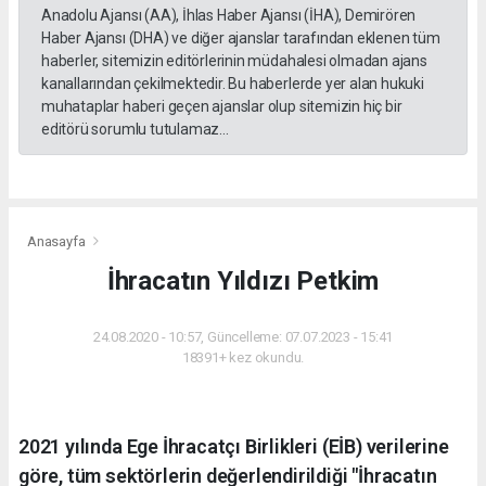
Anadolu Ajansı (AA), İhlas Haber Ajansı (İHA), Demirören
Haber Ajansı (DHA) ve diğer ajanslar tarafından eklenen tüm
haberler, sitemizin editörlerinin müdahalesi olmadan ajans
kanallarından çekilmektedir. Bu haberlerde yer alan hukuki
muhataplar haberi geçen ajanslar olup sitemizin hiç bir
editörü sorumlu tutulamaz...
Anasayfa
İhracatın Yıldızı Petkim
24.08.2020 - 10:57, Güncelleme: 07.07.2023 - 15:41
18391+ kez okundu.
2021 yılında Ege İhracatçı Birlikleri (EİB) verilerine
göre, tüm sektörlerin değerlendirildiği "İhracatın