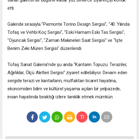
sanat galerisi de bugüne kadar yüz binlerce ziyaretçiyi konuk
etti.
Galeride sırasıyla "Piemonte Torino Design Sergisi", "40. Yılında
Tofaş ve Vehbi Koç Sergisi", "Eski Hamam Eski Tas Sergisi",
"Oyuncak Sergisi", "Zaman Makineleri Saat Sergisi" ve "İşte
Benim Zeki Müren Sergisi" düzenlendi.
Tofaş Sanat Galerisi’nde şu anda "Kantarın Topuzu: Teraziler,
Ağırlıklar, Ölçü Aletleri Sergisi" ziyaret edilebiliyor. Devam eden
sergide terazi ve kantarların, mutfaktan ticaret hayatına,
ekonomiden bilim ve kültürel yaşama açılan bir yelpazede,
insan hayatında bıraktığı izlere tanıklık etmek mümkün.