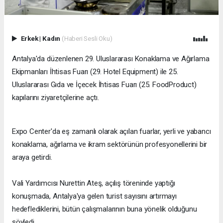
Erkek
|
Kadın
(Haberi Sesli Oku)
​Antalya'da düzenlenen 29. Uluslararası Konaklama ve Ağırlama
Ekipmanları İhtisas Fuarı (29. Hotel Equipment) ile 25.
Uluslararası Gıda ve İçecek İhtisas Fuarı (25. FoodProduct)
kapılarını ziyaretçilerine açtı.
Expo Center'da eş zamanlı olarak açılan fuarlar, yerli ve yabancı
konaklama, ağırlama ve ikram sektörünün profesyonellerini bir
araya getirdi.
Vali Yardımcısı Nurettin Ateş, açılış töreninde yaptığı
konuşmada, Antalya'ya gelen turist sayısını artırmayı
hedeflediklerini, bütün çalışmalarının buna yönelik olduğunu
söyledi.