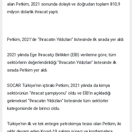
alan Petkim, 2021 sonunda dolaylı ve doğrudan toplam 810,9
milyon dolarlık ihracat yaptı.
Petkim, 2021’de "İhracatın Yıldızları" listesinde ilk sırada yer aldı.
2021 yılında Ege İhracatçı Birlikleri (EİB) verilerine göre, tüm
sektörlerin değerlendirildiği "İhracatın Yıldızları" listesinde ilk
sırada Petkim yer aldı.
SOCAR Türkiye'nin iştiraki Petkim, 2021 yılında da kimya
sektörünün "ihracat şampiyonu" oldu ve EİB'in açıkladığı
geleneksel "İhracatın Yıldızları" listesinde tüm sektörler
kategorisinde de birinci oldu.
Türkiye'nin ilk ve tek entegre petrokimya tesisi olan Petkim, iki
yıldır devam eden Kovid-19 salgını süreci ve kısıtlamalara