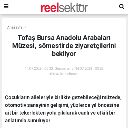
Anasayfa
Tofaş Bursa Anadolu Arabaları
Müzesi, sömestirde ziyaretçilerini
bekliyor
14.07.2023 - 00:32, Güncelleme: 14.07.2023 - 00:32
16024+ kez okundu.
Çocukların aileleriyle birlikte gezebileceği müzede,
otomotiv sanayinin gelişimi, yüzlerce yıl öncesine
ait bir tekerlekten yola çıkılarak canlı ve etkili bir
anlatımla sunuluyor