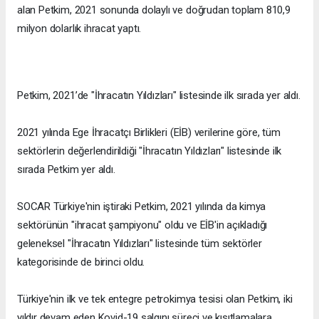
alan Petkim, 2021 sonunda dolaylı ve doğrudan toplam 810,9
milyon dolarlık ihracat yaptı.
Petkim, 2021’de "İhracatın Yıldızları" listesinde ilk sırada yer aldı.
2021 yılında Ege İhracatçı Birlikleri (EİB) verilerine göre, tüm
sektörlerin değerlendirildiği "İhracatın Yıldızları" listesinde ilk
sırada Petkim yer aldı.
SOCAR Türkiye'nin iştiraki Petkim, 2021 yılında da kimya
sektörünün "ihracat şampiyonu" oldu ve EİB'in açıkladığı
geleneksel "İhracatın Yıldızları" listesinde tüm sektörler
kategorisinde de birinci oldu.
Türkiye'nin ilk ve tek entegre petrokimya tesisi olan Petkim, iki
yıldır devam eden Kovid-19 salgını süreci ve kısıtlamalara