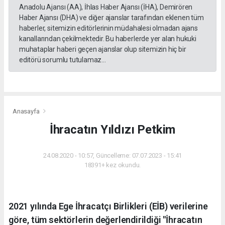
Anadolu Ajansı (AA), İhlas Haber Ajansı (İHA), Demirören
Haber Ajansı (DHA) ve diğer ajanslar tarafından eklenen tüm
haberler, sitemizin editörlerinin müdahalesi olmadan ajans
kanallarından çekilmektedir. Bu haberlerde yer alan hukuki
muhataplar haberi geçen ajanslar olup sitemizin hiç bir
editörü sorumlu tutulamaz...
Anasayfa
İhracatın Yıldızı Petkim
24.08.2020 - 10:57, Güncelleme: 07.07.2023 - 15:41
18391+ kez okundu.
2021 yılında Ege İhracatçı Birlikleri (EİB) verilerine
göre, tüm sektörlerin değerlendirildiği "İhracatın