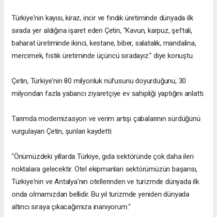
Türkiye'nin kayısı, kiraz, incir ve fındık üretiminde dünyada ilk
sırada yer aldığına işaret eden Çetin, "Kavun, karpuz, şeftali,
baharat üretiminde ikinci, kestane, biber, salatalık, mandalina,
mercimek, fıstık üretiminde üçüncü sıradayız." diye konuştu.
Çetin, Türkiye'nin 80 milyonluk nüfusunu doyurduğunu, 30
milyondan fazla yabancı ziyaretçiye ev sahipliği yaptığını anlattı.
Tarımda modernizasyon ve verim artışı çabalarının sürdüğünü
vurgulayan Çetin, şunları kaydetti:
"Önümüzdeki yıllarda Türkiye, gıda sektöründe çok daha ileri
noktalara gelecektir. Otel ekipmanları sektörümüzün başarısı,
Türkiye'nin ve Antalya'nın otellerinden ve turizmde dünyada ilk
onda olmamızdan bellidir. Bu yıl turizmde yeniden dünyada
altıncı sıraya çıkacağımıza inanıyorum."