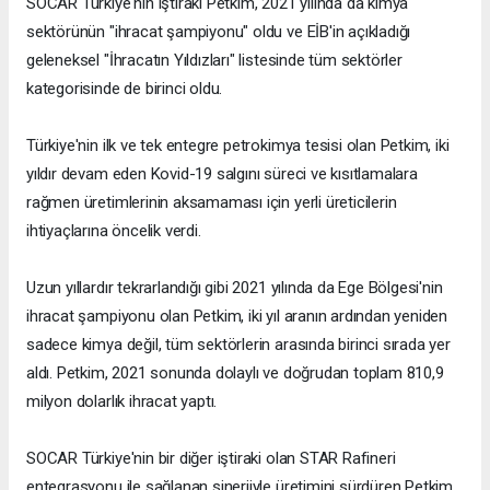
SOCAR Türkiye'nin iştiraki Petkim, 2021 yılında da kimya
sektörünün "ihracat şampiyonu" oldu ve EİB'in açıkladığı
geleneksel "İhracatın Yıldızları" listesinde tüm sektörler
kategorisinde de birinci oldu.
Türkiye'nin ilk ve tek entegre petrokimya tesisi olan Petkim, iki
yıldır devam eden Kovid-19 salgını süreci ve kısıtlamalara
rağmen üretimlerinin aksamaması için yerli üreticilerin
ihtiyaçlarına öncelik verdi.
Uzun yıllardır tekrarlandığı gibi 2021 yılında da Ege Bölgesi'nin
ihracat şampiyonu olan Petkim, iki yıl aranın ardından yeniden
sadece kimya değil, tüm sektörlerin arasında birinci sırada yer
aldı. Petkim, 2021 sonunda dolaylı ve doğrudan toplam 810,9
milyon dolarlık ihracat yaptı.
SOCAR Türkiye'nin bir diğer iştiraki olan STAR Rafineri
entegrasyonu ile sağlanan sinerjiyle üretimini sürdüren Petkim,