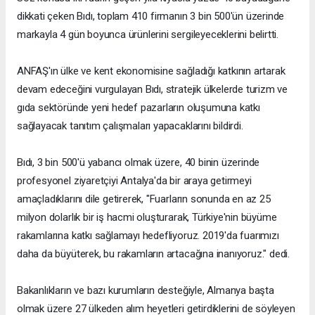
dikkati çeken Bıdı, toplam 410 firmanın 3 bin 500'ün üzerinde
markayla 4 gün boyunca ürünlerini sergileyeceklerini belirtti.
ANFAŞ'ın ülke ve kent ekonomisine sağladığı katkının artarak
devam edeceğini vurgulayan Bıdı, stratejik ülkelerde turizm ve
gıda sektöründe yeni hedef pazarların oluşumuna katkı
sağlayacak tanıtım çalışmaları yapacaklarını bildirdi.
Bıdı, 3 bin 500'ü yabancı olmak üzere, 40 binin üzerinde
profesyonel ziyaretçiyi Antalya'da bir araya getirmeyi
amaçladıklarını dile getirerek, "Fuarların sonunda en az 25
milyon dolarlık bir iş hacmi oluşturarak, Türkiye'nin büyüme
rakamlarına katkı sağlamayı hedefliyoruz. 2019'da fuarımızı
daha da büyüterek, bu rakamların artacağına inanıyoruz." dedi.
Bakanlıkların ve bazı kurumların desteğiyle, Almanya başta
olmak üzere 27 ülkeden alım heyetleri getirdiklerini de söyleyen