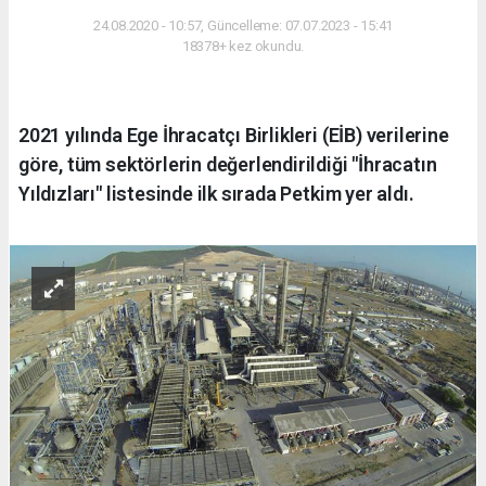
24.08.2020 - 10:57, Güncelleme: 07.07.2023 - 15:41
18378+ kez okundu.
2021 yılında Ege İhracatçı Birlikleri (EİB) verilerine
göre, tüm sektörlerin değerlendirildiği "İhracatın
Yıldızları" listesinde ilk sırada Petkim yer aldı.