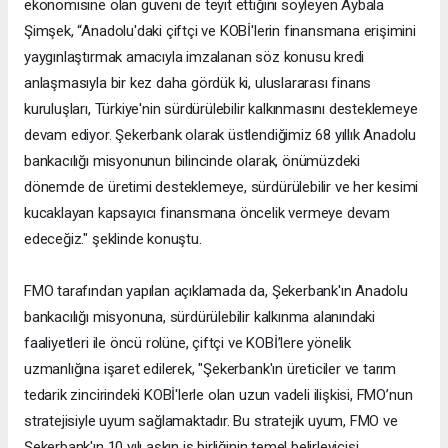
ekonomisine olan güveni de teyit ettiğini söyleyen Aybala
Şimşek, “Anadolu'daki çiftçi ve KOBİ'lerin finansmana erişimini
yaygınlaştırmak amacıyla imzalanan söz konusu kredi
anlaşmasıyla bir kez daha gördük ki, uluslararası finans
kuruluşları, Türkiye'nin sürdürülebilir kalkınmasını desteklemeye
devam ediyor. Şekerbank olarak üstlendiğimiz 68 yıllık Anadolu
bankacılığı misyonunun bilincinde olarak, önümüzdeki
dönemde de üretimi desteklemeye, sürdürülebilir ve her kesimi
kucaklayan kapsayıcı finansmana öncelik vermeye devam
edeceğiz." şeklinde konuştu.
FMO tarafından yapılan açıklamada da, Şekerbank'ın Anadolu
bankacılığı misyonuna, sürdürülebilir kalkınma alanındaki
faaliyetleri ile öncü rolüne, çiftçi ve KOBİ’lere yönelik
uzmanlığına işaret edilerek, "Şekerbank'ın üreticiler ve tarım
tedarik zincirindeki KOBİ'lerle olan uzun vadeli ilişkisi, FMO’nun
stratejisiyle uyum sağlamaktadır. Bu stratejik uyum, FMO ve
Şekerbank'ın 10 yılı aşkın iş birliğinin temel belirleyicisi