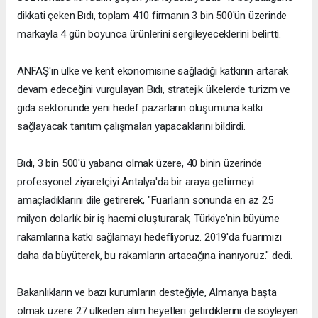
dikkati çeken Bıdı, toplam 410 firmanın 3 bin 500'ün üzerinde
markayla 4 gün boyunca ürünlerini sergileyeceklerini belirtti.
ANFAŞ'ın ülke ve kent ekonomisine sağladığı katkının artarak
devam edeceğini vurgulayan Bıdı, stratejik ülkelerde turizm ve
gıda sektöründe yeni hedef pazarların oluşumuna katkı
sağlayacak tanıtım çalışmaları yapacaklarını bildirdi.
Bıdı, 3 bin 500'ü yabancı olmak üzere, 40 binin üzerinde
profesyonel ziyaretçiyi Antalya'da bir araya getirmeyi
amaçladıklarını dile getirerek, "Fuarların sonunda en az 25
milyon dolarlık bir iş hacmi oluşturarak, Türkiye'nin büyüme
rakamlarına katkı sağlamayı hedefliyoruz. 2019'da fuarımızı
daha da büyüterek, bu rakamların artacağına inanıyoruz." dedi.
Bakanlıkların ve bazı kurumların desteğiyle, Almanya başta
olmak üzere 27 ülkeden alım heyetleri getirdiklerini de söyleyen