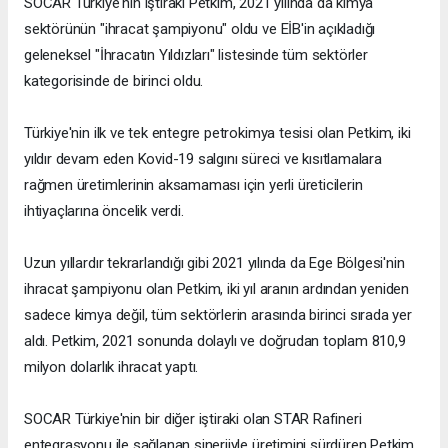
SOCAR Türkiye'nin iştiraki Petkim, 2021 yılında da kimya
sektörünün "ihracat şampiyonu" oldu ve EİB'in açıkladığı
geleneksel "İhracatın Yıldızları" listesinde tüm sektörler
kategorisinde de birinci oldu.
Türkiye'nin ilk ve tek entegre petrokimya tesisi olan Petkim, iki
yıldır devam eden Kovid-19 salgını süreci ve kısıtlamalara
rağmen üretimlerinin aksamaması için yerli üreticilerin
ihtiyaçlarına öncelik verdi.
Uzun yıllardır tekrarlandığı gibi 2021 yılında da Ege Bölgesi'nin
ihracat şampiyonu olan Petkim, iki yıl aranın ardından yeniden
sadece kimya değil, tüm sektörlerin arasında birinci sırada yer
aldı. Petkim, 2021 sonunda dolaylı ve doğrudan toplam 810,9
milyon dolarlık ihracat yaptı.
SOCAR Türkiye'nin bir diğer iştiraki olan STAR Rafineri
entegrasyonu ile sağlanan sinerjiyle üretimini sürdüren Petkim,