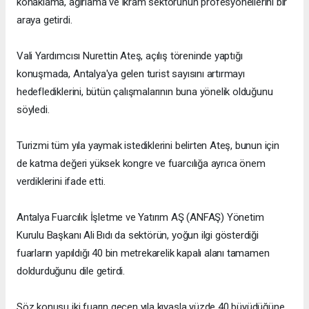
konaklama, ağırlama ve ikram sektörünün profesyonellerini bir
araya getirdi.
Vali Yardımcısı Nurettin Ateş, açılış töreninde yaptığı
konuşmada, Antalya'ya gelen turist sayısını artırmayı
hedeflediklerini, bütün çalışmalarının buna yönelik olduğunu
söyledi.
Turizmi tüm yıla yaymak istediklerini belirten Ateş, bunun için
de katma değeri yüksek kongre ve fuarcılığa ayrıca önem
verdiklerini ifade etti.
Antalya Fuarcılık İşletme ve Yatırım AŞ (ANFAŞ) Yönetim
Kurulu Başkanı Ali Bıdı da sektörün, yoğun ilgi gösterdiği
fuarların yapıldığı 40 bin metrekarelik kapalı alanı tamamen
doldurduğunu dile getirdi.
Söz konusu iki fuarın geçen yıla kıyasla yüzde 40 büyüdüğüne