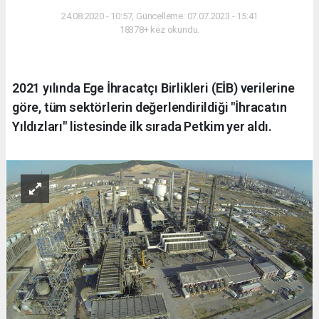
24.08.2020 - 10:57, Güncelleme: 07.07.2023 - 15:41
18378+ kez okundu.
2021 yılında Ege İhracatçı Birlikleri (EİB) verilerine
göre, tüm sektörlerin değerlendirildiği "İhracatın
Yıldızları" listesinde ilk sırada Petkim yer aldı.