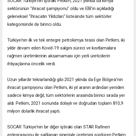
SOCAR Türkiye'nin iştiraki Petkim, 2021 yılında da kimya
sektörünün "ihracat şampiyonu" oldu ve EİB'in açıkladığı
geleneksel "İhracatın Yıldızları" listesinde tüm sektörler
kategorisinde de birinci oldu.
Türkiye'nin ilk ve tek entegre petrokimya tesisi olan Petkim, iki
yıldır devam eden Kovid-19 salgını süreci ve kısıtlamalara
rağmen üretimlerinin aksamaması için yerli üreticilerin
ihtiyaçlarına öncelik verdi.
Uzun yıllardır tekrarlandığı gibi 2021 yılında da Ege Bölgesi'nin
ihracat şampiyonu olan Petkim, iki yıl aranın ardından yeniden
sadece kimya değil, tüm sektörlerin arasında birinci sırada yer
aldı. Petkim, 2021 sonunda dolaylı ve doğrudan toplam 810,9
milyon dolarlık ihracat yaptı.
SOCAR Türkiye'nin bir diğer iştiraki olan STAR Rafineri
entegrasyonu ile sağlanan sinerjiyle üretimini sürdüren Petkim,