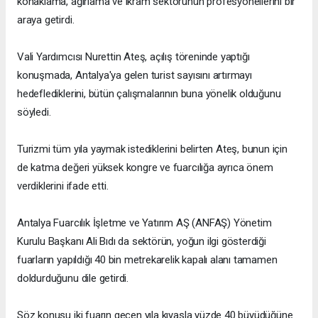
konaklama, ağırlama ve ikram sektörünün profesyonellerini bir
araya getirdi.
Vali Yardımcısı Nurettin Ateş, açılış töreninde yaptığı
konuşmada, Antalya'ya gelen turist sayısını artırmayı
hedeflediklerini, bütün çalışmalarının buna yönelik olduğunu
söyledi.
Turizmi tüm yıla yaymak istediklerini belirten Ateş, bunun için
de katma değeri yüksek kongre ve fuarcılığa ayrıca önem
verdiklerini ifade etti.
Antalya Fuarcılık İşletme ve Yatırım AŞ (ANFAŞ) Yönetim
Kurulu Başkanı Ali Bıdı da sektörün, yoğun ilgi gösterdiği
fuarların yapıldığı 40 bin metrekarelik kapalı alanı tamamen
doldurduğunu dile getirdi.
Söz konusu iki fuarın geçen yıla kıyasla yüzde 40 büyüdüğüne