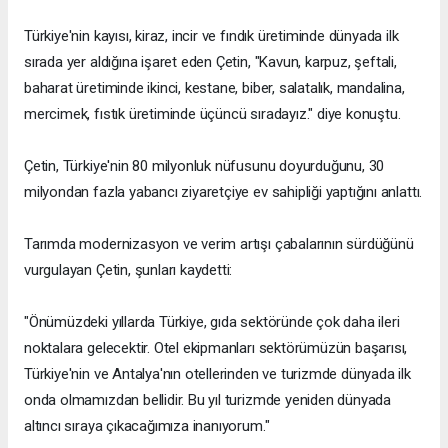
Türkiye'nin kayısı, kiraz, incir ve fındık üretiminde dünyada ilk
sırada yer aldığına işaret eden Çetin, "Kavun, karpuz, şeftali,
baharat üretiminde ikinci, kestane, biber, salatalık, mandalina,
mercimek, fıstık üretiminde üçüncü sıradayız." diye konuştu.
Çetin, Türkiye'nin 80 milyonluk nüfusunu doyurduğunu, 30
milyondan fazla yabancı ziyaretçiye ev sahipliği yaptığını anlattı.
Tarımda modernizasyon ve verim artışı çabalarının sürdüğünü
vurgulayan Çetin, şunları kaydetti:
"Önümüzdeki yıllarda Türkiye, gıda sektöründe çok daha ileri
noktalara gelecektir. Otel ekipmanları sektörümüzün başarısı,
Türkiye'nin ve Antalya'nın otellerinden ve turizmde dünyada ilk
onda olmamızdan bellidir. Bu yıl turizmde yeniden dünyada
altıncı sıraya çıkacağımıza inanıyorum."