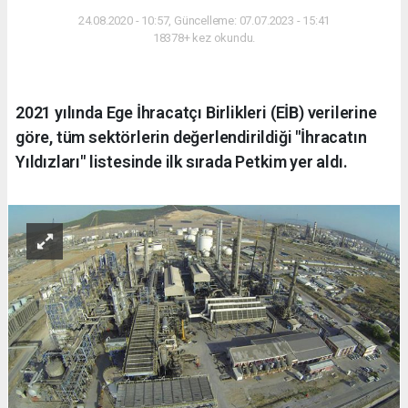
24.08.2020 - 10:57, Güncelleme: 07.07.2023 - 15:41
18378+ kez okundu.
2021 yılında Ege İhracatçı Birlikleri (EİB) verilerine
göre, tüm sektörlerin değerlendirildiği "İhracatın
Yıldızları" listesinde ilk sırada Petkim yer aldı.