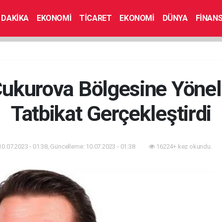
 DAKİKA
EKONOMİ
TİCARET
EKONOMİ
DÜNYA
FİNAN
Çukurova Bölgesine Yöne
Tatbikat Gerçekleştirdi
10.07.2023 - 01:38, Güncelleme: 10.07.2023 - 01:38
16224+ kez okundu.