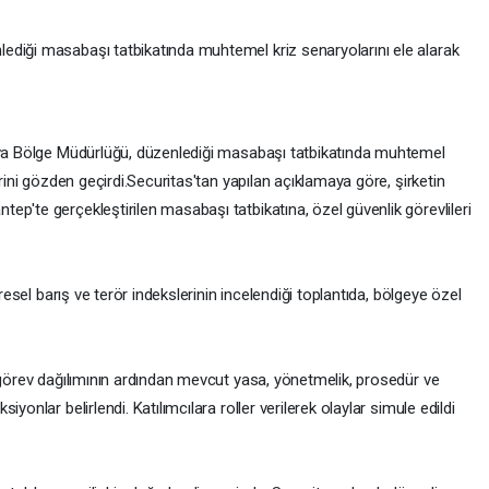
ediği masabaşı tatbikatında muhtemel kriz senaryolarını ele alarak
rova Bölge Müdürlüğü, düzenlediği masabaşı tatbikatında muhtemel
erini gözden geçirdi.Securitas'tan yapılan açıklamaya göre, şirketin
p'te gerçekleştirilen masabaşı tatbikatına, özel güvenlik görevlileri
üresel barış ve terör indekslerinin incelendiği toplantıda, bölgeye özel
 görev dağılımının ardından mevcut yasa, yönetmelik, prosedür ve
yonlar belirlendi. Katılımcılara roller verilerek olaylar simule edildi