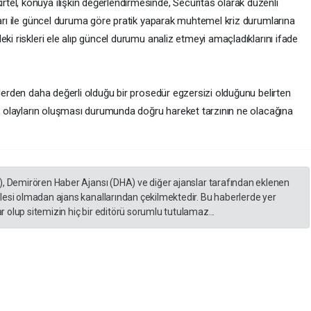
el, konuya ilişkin değerlendirmesinde, Securitas olarak düzenli
ları ile güncel duruma göre pratik yaparak muhtemel kriz durumlarına
ki riskleri ele alıp güncel durumu analiz etmeyi amaçladıklarını ifade
mlerden daha değerli olduğu bir prosedür egzersizi olduğunu belirten
eki olayların oluşması durumunda doğru hareket tarzının ne olacağına
), Demirören Haber Ajansı (DHA) ve diğer ajanslar tarafından eklenen
lesi olmadan ajans kanallarından çekilmektedir. Bu haberlerde yer
 olup sitemizin hiç bir editörü sorumlu tutulamaz...