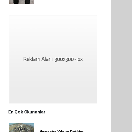
En Çok Okunanlar
İhracatın Yıldızı Petkim