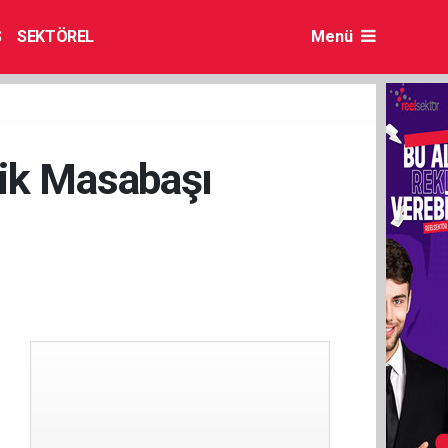
S
SEKTÖREL
Menü
lik Masabaşı