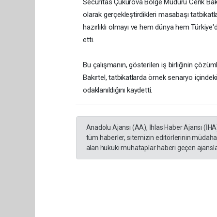
Securitas Çukurova Bölge Müdürü Cenk Bakırt
olarak gerçekleştirdikleri masabaşı tatbikat
hazırlıklı olmayı ve hem dünya hem Türkiye'de
etti.
Bu çalışmanın, gösterilen iş birliğinin çözü
Bakırtel, tatbikatlarda örnek senaryo içind
odaklanıldığını kaydetti.
Anadolu Ajansı (AA), İhlas Haber Ajansı (İHA
tüm haberler, sitemizin editörlerinin müdaha
alan hukuki muhataplar haberi geçen ajanslar