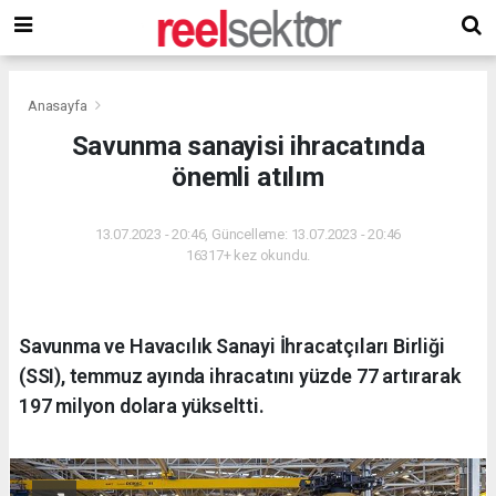
Anasayfa
Savunma sanayisi ihracatında
önemli atılım
13.07.2023 - 20:46, Güncelleme: 13.07.2023 - 20:46
16317+ kez okundu.
Savunma ve Havacılık Sanayi İhracatçıları Birliği
(SSI), temmuz ayında ihracatını yüzde 77 artırarak
197 milyon dolara yükseltti.