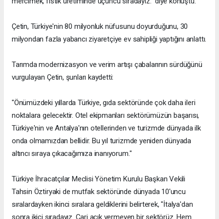
mercimek, fıstık üretiminde üçüncü sıradayız." diye konuştu.
Çetin, Türkiye'nin 80 milyonluk nüfusunu doyurduğunu, 30
milyondan fazla yabancı ziyaretçiye ev sahipliği yaptığını anlattı.
Tarımda modernizasyon ve verim artışı çabalarının sürdüğünü
vurgulayan Çetin, şunları kaydetti:
"Önümüzdeki yıllarda Türkiye, gıda sektöründe çok daha ileri
noktalara gelecektir. Otel ekipmanları sektörümüzün başarısı,
Türkiye'nin ve Antalya'nın otellerinden ve turizmde dünyada ilk
onda olmamızdan bellidir. Bu yıl turizmde yeniden dünyada
altıncı sıraya çıkacağımıza inanıyorum."
Türkiye İhracatçılar Meclisi Yönetim Kurulu Başkan Vekili
Tahsin Öztiryaki de mutfak sektöründe dünyada 10'uncu
sıralardayken ikinci sıralara geldiklerini belirterek, "İtalya'dan
sonra ikici sıradayız. Cari açık vermeyen bir sektörüz. Hem