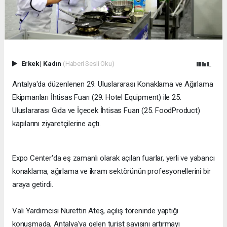
Erkek
|
Kadın
(Haberi Sesli Oku)
​Antalya'da düzenlenen 29. Uluslararası Konaklama ve Ağırlama
Ekipmanları İhtisas Fuarı (29. Hotel Equipment) ile 25.
Uluslararası Gıda ve İçecek İhtisas Fuarı (25. FoodProduct)
kapılarını ziyaretçilerine açtı.
Expo Center'da eş zamanlı olarak açılan fuarlar, yerli ve yabancı
konaklama, ağırlama ve ikram sektörünün profesyonellerini bir
araya getirdi.
Vali Yardımcısı Nurettin Ateş, açılış töreninde yaptığı
konuşmada, Antalya'ya gelen turist sayısını artırmayı