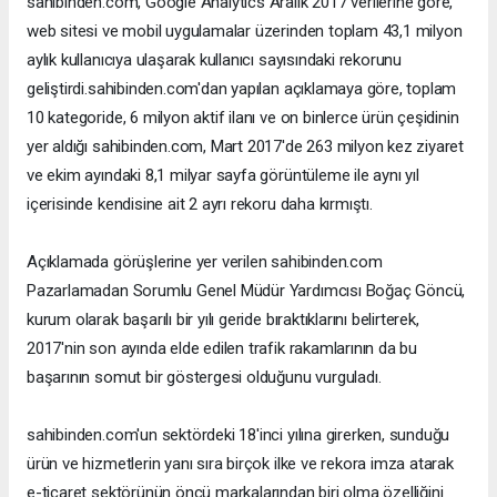
sahibinden.com, Google Analytics Aralık 2017 verilerine göre,
web sitesi ve mobil uygulamalar üzerinden toplam 43,1 milyon
aylık kullanıcıya ulaşarak kullanıcı sayısındaki rekorunu
geliştirdi.sahibinden.com'dan yapılan açıklamaya göre, toplam
10 kategoride, 6 milyon aktif ilanı ve on binlerce ürün çeşidinin
yer aldığı sahibinden.com, Mart 2017'de 263 milyon kez ziyaret
ve ekim ayındaki 8,1 milyar sayfa görüntüleme ile aynı yıl
içerisinde kendisine ait 2 ayrı rekoru daha kırmıştı.
Açıklamada görüşlerine yer verilen sahibinden.com
Pazarlamadan Sorumlu Genel Müdür Yardımcısı Boğaç Göncü,
kurum olarak başarılı bir yılı geride bıraktıklarını belirterek,
2017'nin son ayında elde edilen trafik rakamlarının da bu
başarının somut bir göstergesi olduğunu vurguladı.
sahibinden.com'un sektördeki 18'inci yılına girerken, sunduğu
ürün ve hizmetlerin yanı sıra birçok ilke ve rekora imza atarak
e-ticaret sektörünün öncü markalarından biri olma özelliğini