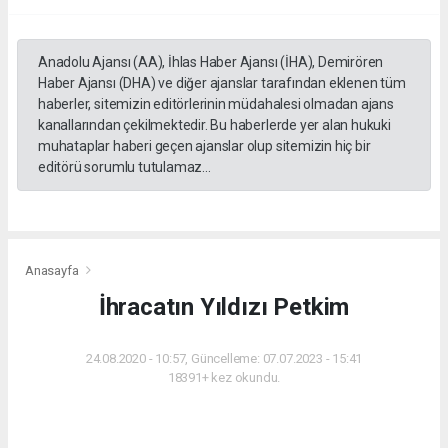
Anadolu Ajansı (AA), İhlas Haber Ajansı (İHA), Demirören
Haber Ajansı (DHA) ve diğer ajanslar tarafından eklenen tüm
haberler, sitemizin editörlerinin müdahalesi olmadan ajans
kanallarından çekilmektedir. Bu haberlerde yer alan hukuki
muhataplar haberi geçen ajanslar olup sitemizin hiç bir
editörü sorumlu tutulamaz...
Anasayfa
İhracatın Yıldızı Petkim
24.08.2020 - 10:57, Güncelleme: 07.07.2023 - 15:41
18391+ kez okundu.