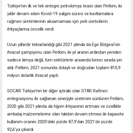
Türkiye'nin ilk ve tek entegre petrokimya tesisi olan Petkim, iki
yıldır devam eden Kovid-19 salgını süreci ve kısıtlamalara
rağmen üretimlerinin aksamaması için yerli üreticilerin
ihtiyaçlarına öncelik verdi.
Uzun yıllardır tekrarlandığı gibi 2021 yılında da Ege Bölgesi'nin
ihracat şampiyonu olan Petkim, iki yıl aranın ardından yeniden
sadece kimya değil, tüm sektörlerin arasında birinci sırada yer
aldı. Petkim, 2021 sonunda dolaylı ve doğrudan toplam 810,9
milyon dolarlık ihracat yaptı.
SOCAR Türkiye'nin bir diğer iştiraki olan STAR Rafineri
entegrasyonu ile sağlanan sinerjiyle üretimini sürdüren Petkim,
2020 gibi 2021 yılında da hijyen ihtiyacının artması ve özellikle
ambalaj malzemelerine olan talebin devam etmesi ile kapasite
kullanım oranını 2020’deki yüzde 87,9’dan 2021’de yüzde
92,6’ya çıkardı.