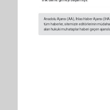
8’lik dilime girmeyi başarmıştı.
Anadolu Ajansı (AA), İhlas Haber Ajansı (İHA
tüm haberler, sitemizin editörlerinin müdaha
alan hukuki muhataplar haberi geçen ajanslar