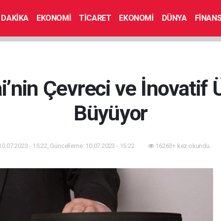
 DAKİKA
EKONOMİ
TİCARET
EKONOMİ
DÜNYA
FİNAN
i’nin Çevreci ve İnovatif 
Büyüyor
10.07.2023 - 15:22, Güncelleme: 10.07.2023 - 15:22
16263+ kez okundu.