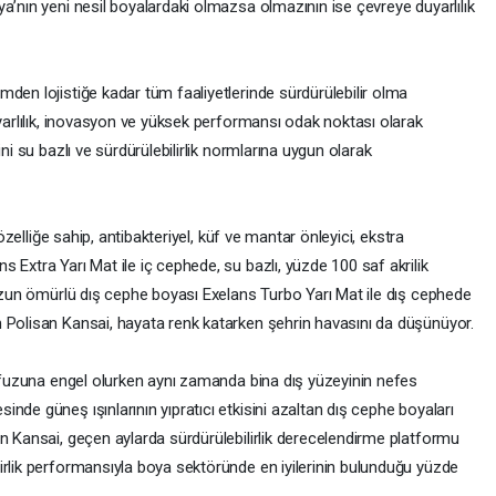
a’nın yeni nesil boyalardaki olmazsa olmazının ise çevreye duyarlılık
den lojistiğe kadar tüm faaliyetlerinde sürdürülebilir olma
uyarlılık, inovasyon ve yüksek performansı odak noktası olarak
ni su bazlı ve sürdürülebilirlik normlarına uygun olarak
 özelliğe sahip, antibakteriyel, küf ve mantar önleyici, ekstra
 Extra Yarı Mat ile iç cephede, su bazlı, yüzde 100 saf akrilik
 uzun ömürlü dış cephe boyası Exelans Turbo Yarı Mat ile dış cephede
 Polisan Kansai, hayata renk katarken şehrin havasını da düşünüyor.
nüfuzuna engel olurken aynı zamanda bina dış yüzeyinin nefes
nde güneş ışınlarının yıpratıcı etkisini azaltan dış cephe boyaları
n Kansai, geçen aylarda sürdürülebilirlik derecelendirme platformu
irlik performansıyla boya sektöründe en iyilerinin bulunduğu yüzde