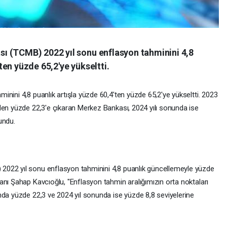
ı (TCMB) 2022 yıl sonu enflasyon tahminini 4,8
en yüzde 65,2'ye yükseltti.
nini 4,8 puanlık artışla yüzde 60,4'ten yüzde 65,2'ye yükseltti. 2023
den yüzde 22,3'e çıkaran Merkez Bankası, 2024 yılı sonunda ise
undu.
2022 yıl sonu enflasyon tahminini 4,8 puanlık güncellemeyle yüzde
anı Şahap Kavcıoğlu, "Enflasyon tahmin aralığımızın orta noktaları
nda yüzde 22,3 ve 2024 yıl sonunda ise yüzde 8,8 seviyelerine