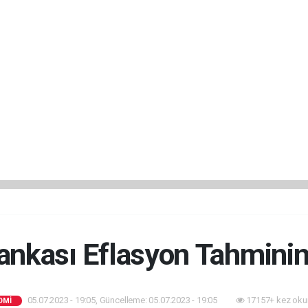
nkası Eflasyon Tahminini
05.07.2023 - 19:05, Güncelleme: 05.07.2023 - 19:05
17157+ kez oku
OMİ