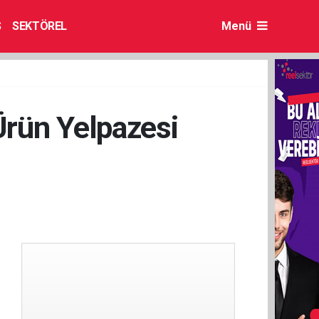
S
SEKTÖREL
Menü
Ürün Yelpazesi