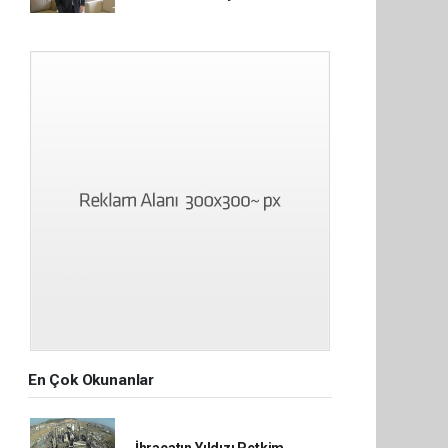
En Çok Okunanlar
İhracatın Yıldızı Petkim