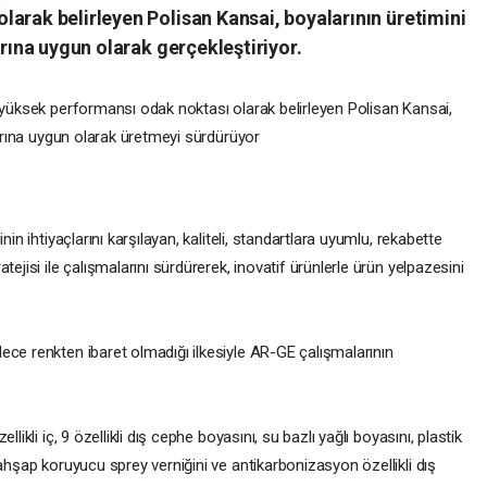
arak belirleyen Polisan Kansai, boyalarının üretimini
arına uygun olarak gerçekleştiriyor.
e yüksek performansı odak noktası olarak belirleyen Polisan Kansai,
larına uygun olarak üretmeyi sürdürüyor
nin ihtiyaçlarını karşılayan, kaliteli, standartlara uyumlu, rekabette
ejisi ile çalışmalarını sürdürerek, inovatif ürünlerle ürün yelpazesini
ece renkten ibaret olmadığı ilkesiyle AR-GE çalışmalarının
likli iç, 9 özellikli dış cephe boyasını, su bazlı yağlı boyasını, plastik
 ahşap koruyucu sprey verniğini ve antikarbonizasyon özellikli dış