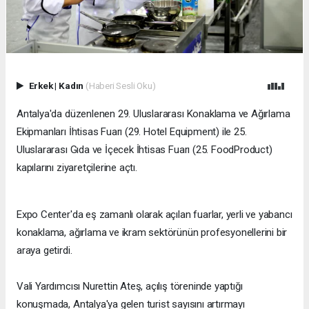
Erkek
|
Kadın
(Haberi Sesli Oku)
​Antalya'da düzenlenen 29. Uluslararası Konaklama ve Ağırlama
Ekipmanları İhtisas Fuarı (29. Hotel Equipment) ile 25.
Uluslararası Gıda ve İçecek İhtisas Fuarı (25. FoodProduct)
kapılarını ziyaretçilerine açtı.
Expo Center'da eş zamanlı olarak açılan fuarlar, yerli ve yabancı
konaklama, ağırlama ve ikram sektörünün profesyonellerini bir
araya getirdi.
Vali Yardımcısı Nurettin Ateş, açılış töreninde yaptığı
konuşmada, Antalya'ya gelen turist sayısını artırmayı