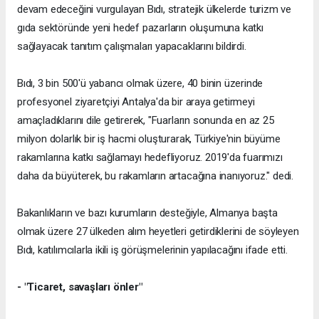
devam edeceğini vurgulayan Bıdı, stratejik ülkelerde turizm ve
gıda sektöründe yeni hedef pazarların oluşumuna katkı
sağlayacak tanıtım çalışmaları yapacaklarını bildirdi.
Bıdı, 3 bin 500'ü yabancı olmak üzere, 40 binin üzerinde
profesyonel ziyaretçiyi Antalya'da bir araya getirmeyi
amaçladıklarını dile getirerek, "Fuarların sonunda en az 25
milyon dolarlık bir iş hacmi oluşturarak, Türkiye'nin büyüme
rakamlarına katkı sağlamayı hedefliyoruz. 2019'da fuarımızı
daha da büyüterek, bu rakamların artacağına inanıyoruz." dedi.
Bakanlıkların ve bazı kurumların desteğiyle, Almanya başta
olmak üzere 27 ülkeden alım heyetleri getirdiklerini de söyleyen
Bıdı, katılımcılarla ikili iş görüşmelerinin yapılacağını ifade etti.
- "Ticaret, savaşları önler"