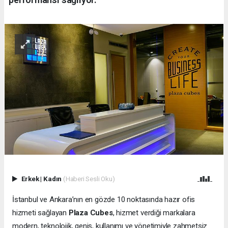
Erkek
|
Kadın
(Haberi Sesli Oku)
İstanbul ve Ankara’nın en gözde 10 noktasında hazır ofis
hizmeti sağlayan
Plaza Cubes
, hizmet verdiği markalara
modern, teknolojik, geniş, kullanımı ve yönetimiyle zahmetsiz