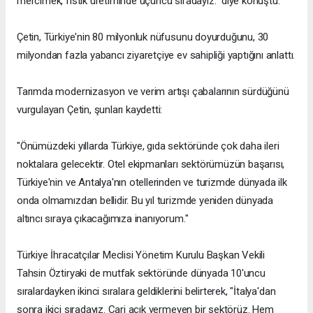
mercimek, fıstık üretiminde üçüncü sıradayız." diye konuştu.
Çetin, Türkiye'nin 80 milyonluk nüfusunu doyurduğunu, 30
milyondan fazla yabancı ziyaretçiye ev sahipliği yaptığını anlattı.
Tarımda modernizasyon ve verim artışı çabalarının sürdüğünü
vurgulayan Çetin, şunları kaydetti:
"Önümüzdeki yıllarda Türkiye, gıda sektöründe çok daha ileri
noktalara gelecektir. Otel ekipmanları sektörümüzün başarısı,
Türkiye'nin ve Antalya'nın otellerinden ve turizmde dünyada ilk
onda olmamızdan bellidir. Bu yıl turizmde yeniden dünyada
altıncı sıraya çıkacağımıza inanıyorum."
Türkiye İhracatçılar Meclisi Yönetim Kurulu Başkan Vekili
Tahsin Öztiryaki de mutfak sektöründe dünyada 10'uncu
sıralardayken ikinci sıralara geldiklerini belirterek, "İtalya'dan
sonra ikici sıradayız. Cari açık vermeyen bir sektörüz. Hem