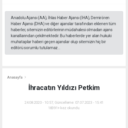
Anadolu Ajansı (AA), İhlas Haber Ajansı (İHA), Demirören
Haber Ajansı (DHA) ve diğer ajanslar tarafından eklenen tüm
haberler, sitemizin editörlerinin müdahalesi olmadan ajans
kanallarından çekilmektedir. Bu haberlerde yer alan hukuki
muhataplar haberi geçen ajanslar olup sitemizin hiç bir
editörü sorumlu tutulamaz...
Anasayfa
İhracatın Yıldızı Petkim
24.08.2020 - 10:57, Güncelleme: 07.07.2023 - 15:41
18391+ kez okundu.