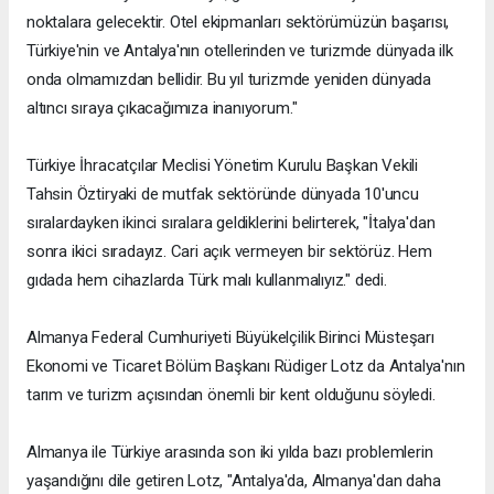
noktalara gelecektir. Otel ekipmanları sektörümüzün başarısı,
Türkiye'nin ve Antalya'nın otellerinden ve turizmde dünyada ilk
onda olmamızdan bellidir. Bu yıl turizmde yeniden dünyada
altıncı sıraya çıkacağımıza inanıyorum."
Türkiye İhracatçılar Meclisi Yönetim Kurulu Başkan Vekili
Tahsin Öztiryaki de mutfak sektöründe dünyada 10'uncu
sıralardayken ikinci sıralara geldiklerini belirterek, "İtalya'dan
sonra ikici sıradayız. Cari açık vermeyen bir sektörüz. Hem
gıdada hem cihazlarda Türk malı kullanmalıyız." dedi.
Almanya Federal Cumhuriyeti Büyükelçilik Birinci Müsteşarı
Ekonomi ve Ticaret Bölüm Başkanı Rüdiger Lotz da Antalya'nın
tarım ve turizm açısından önemli bir kent olduğunu söyledi.
Almanya ile Türkiye arasında son iki yılda bazı problemlerin
yaşandığını dile getiren Lotz, "Antalya'da, Almanya'dan daha