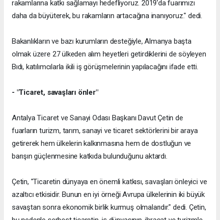
rakamlarına katkı sağlamayı hedefliyoruz. 2019'da fuarımızı
daha da büyüterek, bu rakamların artacağına inanıyoruz." dedi.
Bakanlıkların ve bazı kurumların desteğiyle, Almanya başta
olmak üzere 27 ülkeden alım heyetleri getirdiklerini de söyleyen
Bıdı, katılımcılarla ikili iş görüşmelerinin yapılacağını ifade etti.
- "Ticaret, savaşları önler"
Antalya Ticaret ve Sanayi Odası Başkanı Davut Çetin de
fuarların turizm, tarım, sanayi ve ticaret sektörlerini bir araya
getirerek hem ülkelerin kalkınmasına hem de dostluğun ve
barışın güçlenmesine katkıda bulunduğunu aktardı.
Çetin, "Ticaretin dünyaya en önemli katkısı, savaşları önleyici ve
azaltıcı etkisidir. Bunun en iyi örneği Avrupa ülkelerinin iki büyük
savaştan sonra ekonomik birlik kurmuş olmalarıdır." dedi. Çetin,
bu nedenle serbest ticaretin, iş dünyasının, ihracat ve turizmle