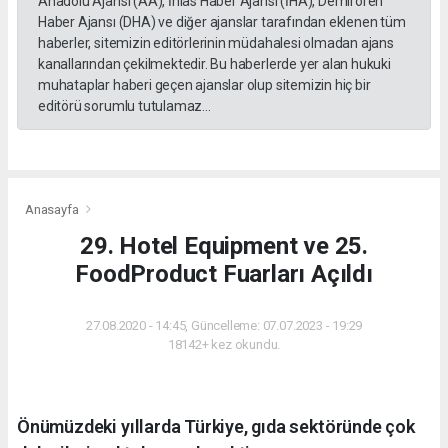
Anadolu Ajansı (AA), İhlas Haber Ajansı (İHA), Demirören
Haber Ajansı (DHA) ve diğer ajanslar tarafından eklenen tüm
haberler, sitemizin editörlerinin müdahalesi olmadan ajans
kanallarından çekilmektedir. Bu haberlerde yer alan hukuki
muhataplar haberi geçen ajanslar olup sitemizin hiç bir
editörü sorumlu tutulamaz...
Anasayfa
29. Hotel Equipment ve 25.
FoodProduct Fuarları Açıldı
27.08.2020 - 14:45, Güncelleme: 07.07.2023 - 19:29
18142+ kez okundu.
Önümüzdeki yıllarda Türkiye, gıda sektöründe çok