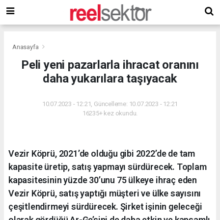
Anasayfa
Peli yeni pazarlarla ihracat oranını
daha yukarılara taşıyacak
10.07.2023 - 12:21, Güncelleme: 10.07.2023 - 12:21
16235+ kez okundu.
Vezir Köprü, 2021’de olduğu gibi 2022’de de tam
kapasite üretip, satış yapmayı sürdürecek. Toplam
kapasitesinin yüzde 30’unu 75 ülkeye ihraç eden
Vezir Köprü, satış yaptığı müşteri ve ülke sayısını
çeşitlendirmeyi sürdürecek. Şirket işinin geleceği
olarak gördüğü Ar-Ge’sini de daha etkin ve kapsamlı