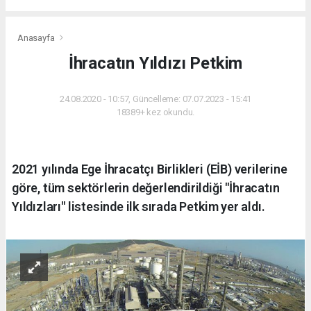
Anasayfa
İhracatın Yıldızı Petkim
24.08.2020 - 10:57, Güncelleme: 07.07.2023 - 15:41
18389+ kez okundu.
2021 yılında Ege İhracatçı Birlikleri (EİB) verilerine
göre, tüm sektörlerin değerlendirildiği "İhracatın
Yıldızları" listesinde ilk sırada Petkim yer aldı.