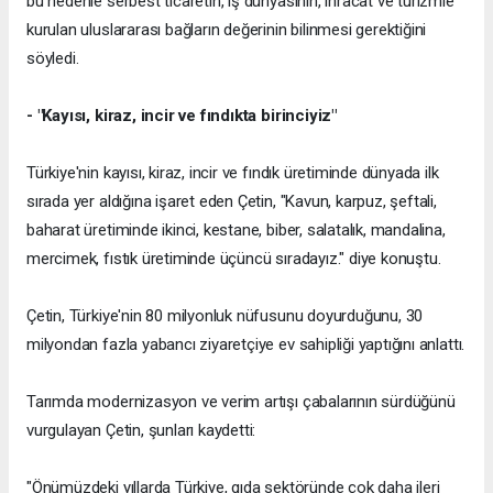
bu nedenle serbest ticaretin, iş dünyasının, ihracat ve turizmle
kurulan uluslararası bağların değerinin bilinmesi gerektiğini
söyledi.
- "Kayısı, kiraz, incir ve fındıkta birinciyiz"
Türkiye'nin kayısı, kiraz, incir ve fındık üretiminde dünyada ilk
sırada yer aldığına işaret eden Çetin, "Kavun, karpuz, şeftali,
baharat üretiminde ikinci, kestane, biber, salatalık, mandalina,
mercimek, fıstık üretiminde üçüncü sıradayız." diye konuştu.
Çetin, Türkiye'nin 80 milyonluk nüfusunu doyurduğunu, 30
milyondan fazla yabancı ziyaretçiye ev sahipliği yaptığını anlattı.
Tarımda modernizasyon ve verim artışı çabalarının sürdüğünü
vurgulayan Çetin, şunları kaydetti:
"Önümüzdeki yıllarda Türkiye, gıda sektöründe çok daha ileri