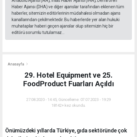
Anadolu Ajansı (AA), İhlas Haber Ajansı (İHA), Demirören
Haber Ajansı (DHA) ve diğer ajanslar tarafından eklenen tüm
haberler, sitemizin editörlerinin müdahalesi olmadan ajans
kanallarından çekilmektedir. Bu haberlerde yer alan hukuki
muhataplar haberi geçen ajanslar olup sitemizin hiç bir
editörü sorumlu tutulamaz...
Anasayfa
29. Hotel Equipment ve 25.
FoodProduct Fuarları Açıldı
27.08.2020 - 14:45, Güncelleme: 07.07.2023 - 19:29
18142+ kez okundu.
Önümüzdeki yıllarda Türkiye, gıda sektöründe çok