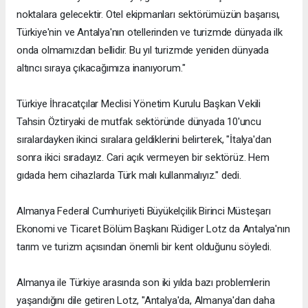
noktalara gelecektir. Otel ekipmanları sektörümüzün başarısı,
Türkiye'nin ve Antalya'nın otellerinden ve turizmde dünyada ilk
onda olmamızdan bellidir. Bu yıl turizmde yeniden dünyada
altıncı sıraya çıkacağımıza inanıyorum."
Türkiye İhracatçılar Meclisi Yönetim Kurulu Başkan Vekili
Tahsin Öztiryaki de mutfak sektöründe dünyada 10'uncu
sıralardayken ikinci sıralara geldiklerini belirterek, "İtalya'dan
sonra ikici sıradayız. Cari açık vermeyen bir sektörüz. Hem
gıdada hem cihazlarda Türk malı kullanmalıyız." dedi.
Almanya Federal Cumhuriyeti Büyükelçilik Birinci Müsteşarı
Ekonomi ve Ticaret Bölüm Başkanı Rüdiger Lotz da Antalya'nın
tarım ve turizm açısından önemli bir kent olduğunu söyledi.
Almanya ile Türkiye arasında son iki yılda bazı problemlerin
yaşandığını dile getiren Lotz, "Antalya'da, Almanya'dan daha