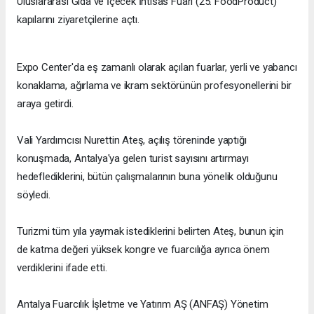
Uluslararası Gıda ve İçecek İhtisas Fuarı (25. FoodProduct)
kapılarını ziyaretçilerine açtı.
Expo Center'da eş zamanlı olarak açılan fuarlar, yerli ve yabancı
konaklama, ağırlama ve ikram sektörünün profesyonellerini bir
araya getirdi.
Vali Yardımcısı Nurettin Ateş, açılış töreninde yaptığı
konuşmada, Antalya'ya gelen turist sayısını artırmayı
hedeflediklerini, bütün çalışmalarının buna yönelik olduğunu
söyledi.
Turizmi tüm yıla yaymak istediklerini belirten Ateş, bunun için
de katma değeri yüksek kongre ve fuarcılığa ayrıca önem
verdiklerini ifade etti.
Antalya Fuarcılık İşletme ve Yatırım AŞ (ANFAŞ) Yönetim