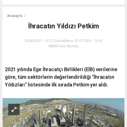
Anasayfa
İhracatın Yıldızı Petkim
24.08.2020 - 10:57, Güncelleme: 07.07.2023 - 15:41
18389+ kez okundu.
2021 yılında Ege İhracatçı Birlikleri (EİB) verilerine
göre, tüm sektörlerin değerlendirildiği "İhracatın
Yıldızları" listesinde ilk sırada Petkim yer aldı.