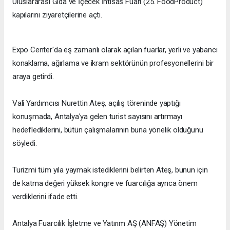
Uluslararası Gıda ve İçecek İhtisas Fuarı (25. FoodProduct)
kapılarını ziyaretçilerine açtı.
Expo Center'da eş zamanlı olarak açılan fuarlar, yerli ve yabancı
konaklama, ağırlama ve ikram sektörünün profesyonellerini bir
araya getirdi.
Vali Yardımcısı Nurettin Ateş, açılış töreninde yaptığı
konuşmada, Antalya'ya gelen turist sayısını artırmayı
hedeflediklerini, bütün çalışmalarının buna yönelik olduğunu
söyledi.
Turizmi tüm yıla yaymak istediklerini belirten Ateş, bunun için
de katma değeri yüksek kongre ve fuarcılığa ayrıca önem
verdiklerini ifade etti.
Antalya Fuarcılık İşletme ve Yatırım AŞ (ANFAŞ) Yönetim