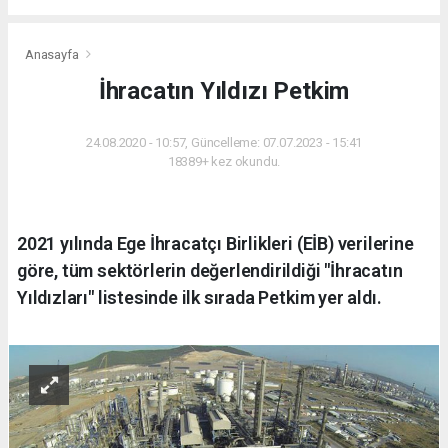
Anasayfa
İhracatın Yıldızı Petkim
24.08.2020 - 10:57, Güncelleme: 07.07.2023 - 15:41
18389+ kez okundu.
2021 yılında Ege İhracatçı Birlikleri (EİB) verilerine
göre, tüm sektörlerin değerlendirildiği "İhracatın
Yıldızları" listesinde ilk sırada Petkim yer aldı.