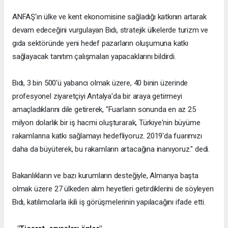
ANFAŞ'ın ülke ve kent ekonomisine sağladığı katkının artarak
devam edeceğini vurgulayan Bıdı, stratejik ülkelerde turizm ve
gıda sektöründe yeni hedef pazarların oluşumuna katkı
sağlayacak tanıtım çalışmaları yapacaklarını bildirdi.
Bıdı, 3 bin 500'ü yabancı olmak üzere, 40 binin üzerinde
profesyonel ziyaretçiyi Antalya'da bir araya getirmeyi
amaçladıklarını dile getirerek, "Fuarların sonunda en az 25
milyon dolarlık bir iş hacmi oluşturarak, Türkiye'nin büyüme
rakamlarına katkı sağlamayı hedefliyoruz. 2019'da fuarımızı
daha da büyüterek, bu rakamların artacağına inanıyoruz." dedi.
Bakanlıkların ve bazı kurumların desteğiyle, Almanya başta
olmak üzere 27 ülkeden alım heyetleri getirdiklerini de söyleyen
Bıdı, katılımcılarla ikili iş görüşmelerinin yapılacağını ifade etti.