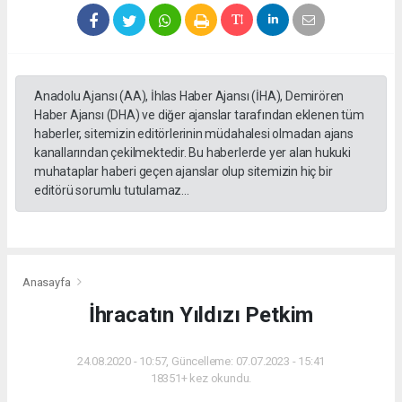
Anadolu Ajansı (AA), İhlas Haber Ajansı (İHA), Demirören
Haber Ajansı (DHA) ve diğer ajanslar tarafından eklenen tüm
haberler, sitemizin editörlerinin müdahalesi olmadan ajans
kanallarından çekilmektedir. Bu haberlerde yer alan hukuki
muhataplar haberi geçen ajanslar olup sitemizin hiç bir
editörü sorumlu tutulamaz...
Anasayfa
İhracatın Yıldızı Petkim
24.08.2020 - 10:57, Güncelleme: 07.07.2023 - 15:41
18351+ kez okundu.