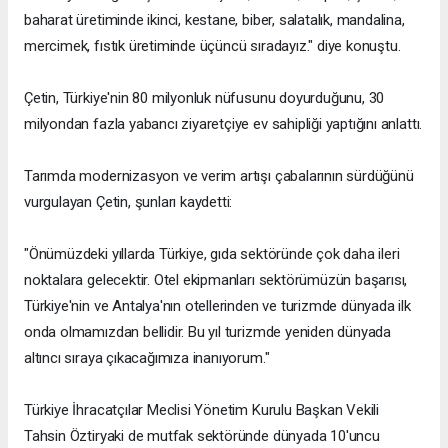
baharat üretiminde ikinci, kestane, biber, salatalık, mandalina,
mercimek, fıstık üretiminde üçüncü sıradayız." diye konuştu.
Çetin, Türkiye'nin 80 milyonluk nüfusunu doyurduğunu, 30
milyondan fazla yabancı ziyaretçiye ev sahipliği yaptığını anlattı.
Tarımda modernizasyon ve verim artışı çabalarının sürdüğünü
vurgulayan Çetin, şunları kaydetti:
"Önümüzdeki yıllarda Türkiye, gıda sektöründe çok daha ileri
noktalara gelecektir. Otel ekipmanları sektörümüzün başarısı,
Türkiye'nin ve Antalya'nın otellerinden ve turizmde dünyada ilk
onda olmamızdan bellidir. Bu yıl turizmde yeniden dünyada
altıncı sıraya çıkacağımıza inanıyorum."
Türkiye İhracatçılar Meclisi Yönetim Kurulu Başkan Vekili
Tahsin Öztiryaki de mutfak sektöründe dünyada 10'uncu