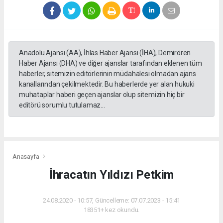
Anadolu Ajansı (AA), İhlas Haber Ajansı (İHA), Demirören
Haber Ajansı (DHA) ve diğer ajanslar tarafından eklenen tüm
haberler, sitemizin editörlerinin müdahalesi olmadan ajans
kanallarından çekilmektedir. Bu haberlerde yer alan hukuki
muhataplar haberi geçen ajanslar olup sitemizin hiç bir
editörü sorumlu tutulamaz...
Anasayfa
İhracatın Yıldızı Petkim
24.08.2020 - 10:57, Güncelleme: 07.07.2023 - 15:41
18351+ kez okundu.