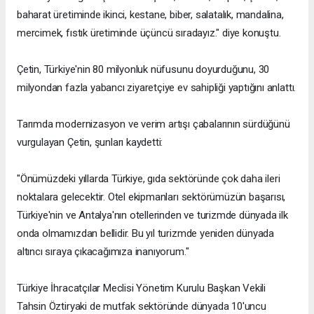
baharat üretiminde ikinci, kestane, biber, salatalık, mandalina,
mercimek, fıstık üretiminde üçüncü sıradayız." diye konuştu.
Çetin, Türkiye'nin 80 milyonluk nüfusunu doyurduğunu, 30
milyondan fazla yabancı ziyaretçiye ev sahipliği yaptığını anlattı.
Tarımda modernizasyon ve verim artışı çabalarının sürdüğünü
vurgulayan Çetin, şunları kaydetti:
"Önümüzdeki yıllarda Türkiye, gıda sektöründe çok daha ileri
noktalara gelecektir. Otel ekipmanları sektörümüzün başarısı,
Türkiye'nin ve Antalya'nın otellerinden ve turizmde dünyada ilk
onda olmamızdan bellidir. Bu yıl turizmde yeniden dünyada
altıncı sıraya çıkacağımıza inanıyorum."
Türkiye İhracatçılar Meclisi Yönetim Kurulu Başkan Vekili
Tahsin Öztiryaki de mutfak sektöründe dünyada 10'uncu