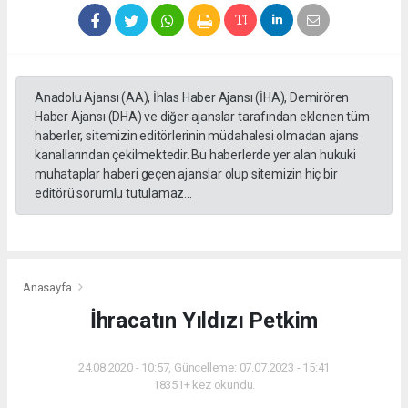
Anadolu Ajansı (AA), İhlas Haber Ajansı (İHA), Demirören
Haber Ajansı (DHA) ve diğer ajanslar tarafından eklenen tüm
haberler, sitemizin editörlerinin müdahalesi olmadan ajans
kanallarından çekilmektedir. Bu haberlerde yer alan hukuki
muhataplar haberi geçen ajanslar olup sitemizin hiç bir
editörü sorumlu tutulamaz...
Anasayfa
İhracatın Yıldızı Petkim
24.08.2020 - 10:57, Güncelleme: 07.07.2023 - 15:41
18351+ kez okundu.