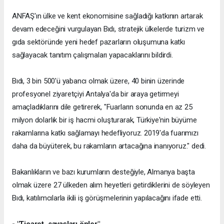
ANFAŞ'ın ülke ve kent ekonomisine sağladığı katkının artarak
devam edeceğini vurgulayan Bıdı, stratejik ülkelerde turizm ve
gıda sektöründe yeni hedef pazarların oluşumuna katkı
sağlayacak tanıtım çalışmaları yapacaklarını bildirdi.
Bıdı, 3 bin 500'ü yabancı olmak üzere, 40 binin üzerinde
profesyonel ziyaretçiyi Antalya'da bir araya getirmeyi
amaçladıklarını dile getirerek, "Fuarların sonunda en az 25
milyon dolarlık bir iş hacmi oluşturarak, Türkiye'nin büyüme
rakamlarına katkı sağlamayı hedefliyoruz. 2019'da fuarımızı
daha da büyüterek, bu rakamların artacağına inanıyoruz." dedi.
Bakanlıkların ve bazı kurumların desteğiyle, Almanya başta
olmak üzere 27 ülkeden alım heyetleri getirdiklerini de söyleyen
Bıdı, katılımcılarla ikili iş görüşmelerinin yapılacağını ifade etti.
- "Ticaret, savaşları önler"