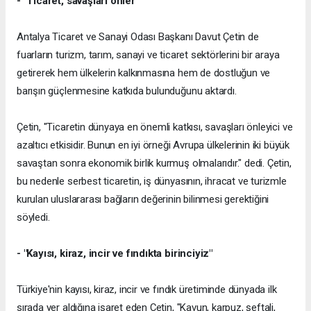
- "Ticaret, savaşları önler"
Antalya Ticaret ve Sanayi Odası Başkanı Davut Çetin de
fuarların turizm, tarım, sanayi ve ticaret sektörlerini bir araya
getirerek hem ülkelerin kalkınmasına hem de dostluğun ve
barışın güçlenmesine katkıda bulunduğunu aktardı.
Çetin, "Ticaretin dünyaya en önemli katkısı, savaşları önleyici ve
azaltıcı etkisidir. Bunun en iyi örneği Avrupa ülkelerinin iki büyük
savaştan sonra ekonomik birlik kurmuş olmalarıdır." dedi. Çetin,
bu nedenle serbest ticaretin, iş dünyasının, ihracat ve turizmle
kurulan uluslararası bağların değerinin bilinmesi gerektiğini
söyledi.
- "Kayısı, kiraz, incir ve fındıkta birinciyiz"
Türkiye'nin kayısı, kiraz, incir ve fındık üretiminde dünyada ilk
sırada yer aldığına işaret eden Çetin, "Kavun, karpuz, şeftali,