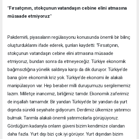
"Fırsatçının, stokçunun vatandaşın cebine elini atmasına
müsaade etmiyoruz"
Pakdemirli, piyasaların regülasyonu konusunda önemli bir bilinç
oluşturduklarını ifade ederek, şunları kaydetti: “Fırsatçının,
stokçunun vatandaşın cebine elini atmasına müsaade
etmiyoruz, bundan sonra da etmeyeceğiz. Türkiye ekonomik
bağımsızlığına yönelik saldırıya karşı da dik duruyor. Türkiye’de
bana göre ekonomik kriz yok. Türkiye’de ekonomi ile alakalı
manipülasyon var. Hep beraber milli duruşumuzu sergilememiz
lazım. Milletçe inancımız, birliğimiz tamdır. Ekonomik zaferimiz
de inşallah tamamdır. Bir yandan Türkiye’de bir yandan da yurt
dışında sürekli seyahate gidiyorum. Derdimiz ülkemize yatırımcı
bulmak. Tarımla alakalı önemli yatırımcılarla görüşüyoruz.
Gördüğüm kadarıyla onların güveni bizim kendimize olandan
daha fazla. Yurt dışı bizi çok iyi görüyor. Yurt dışından bizim