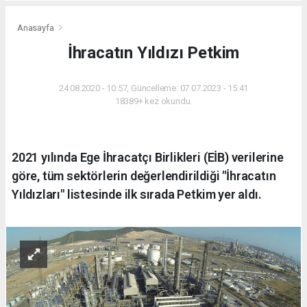
Anasayfa
İhracatın Yıldızı Petkim
24.08.2020 - 10:57, Güncelleme: 07.07.2023 - 15:41
18389+ kez okundu.
2021 yılında Ege İhracatçı Birlikleri (EİB) verilerine
göre, tüm sektörlerin değerlendirildiği "İhracatın
Yıldızları" listesinde ilk sırada Petkim yer aldı.