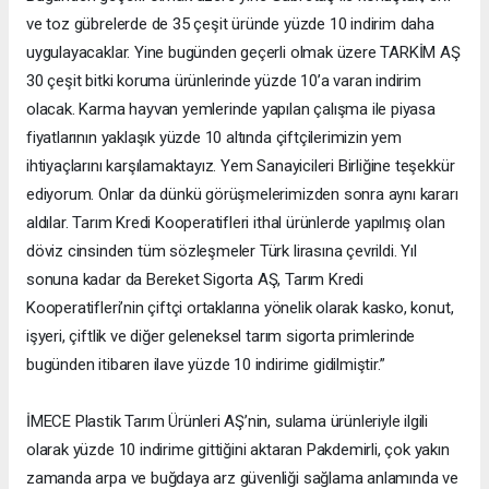
ve toz gübrelerde de 35 çeşit üründe yüzde 10 indirim daha
uygulayacaklar. Yine bugünden geçerli olmak üzere TARKİM AŞ
30 çeşit bitki koruma ürünlerinde yüzde 10’a varan indirim
olacak. Karma hayvan yemlerinde yapılan çalışma ile piyasa
fiyatlarının yaklaşık yüzde 10 altında çiftçilerimizin yem
ihtiyaçlarını karşılamaktayız. Yem Sanayicileri Birliğine teşekkür
ediyorum. Onlar da dünkü görüşmelerimizden sonra aynı kararı
aldılar. Tarım Kredi Kooperatifleri ithal ürünlerde yapılmış olan
döviz cinsinden tüm sözleşmeler Türk lirasına çevrildi. Yıl
sonuna kadar da Bereket Sigorta AŞ, Tarım Kredi
Kooperatifleri’nin çiftçi ortaklarına yönelik olarak kasko, konut,
işyeri, çiftlik ve diğer geleneksel tarım sigorta primlerinde
bugünden itibaren ilave yüzde 10 indirime gidilmiştir.”
İMECE Plastik Tarım Ürünleri AŞ’nin, sulama ürünleriyle ilgili
olarak yüzde 10 indirime gittiğini aktaran Pakdemirli, çok yakın
zamanda arpa ve buğdaya arz güvenliği sağlama anlamında ve