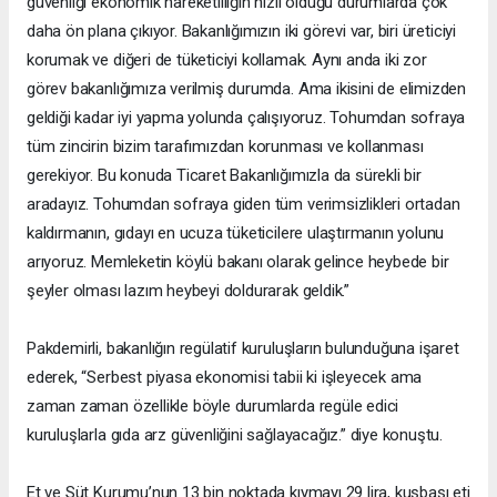
güvenliği ekonomik hareketliliğin hızlı olduğu durumlarda çok
daha ön plana çıkıyor. Bakanlığımızın iki görevi var, biri üreticiyi
korumak ve diğeri de tüketiciyi kollamak. Aynı anda iki zor
görev bakanlığımıza verilmiş durumda. Ama ikisini de elimizden
geldiği kadar iyi yapma yolunda çalışıyoruz. Tohumdan sofraya
tüm zincirin bizim tarafımızdan korunması ve kollanması
gerekiyor. Bu konuda Ticaret Bakanlığımızla da sürekli bir
aradayız. Tohumdan sofraya giden tüm verimsizlikleri ortadan
kaldırmanın, gıdayı en ucuza tüketicilere ulaştırmanın yolunu
arıyoruz. Memleketin köylü bakanı olarak gelince heybede bir
şeyler olması lazım heybeyi doldurarak geldik.”
Pakdemirli, bakanlığın regülatif kuruluşların bulunduğuna işaret
ederek, “Serbest piyasa ekonomisi tabii ki işleyecek ama
zaman zaman özellikle böyle durumlarda regüle edici
kuruluşlarla gıda arz güvenliğini sağlayacağız.” diye konuştu.
Et ve Süt Kurumu’nun 13 bin noktada kıymayı 29 lira, kuşbaşı eti