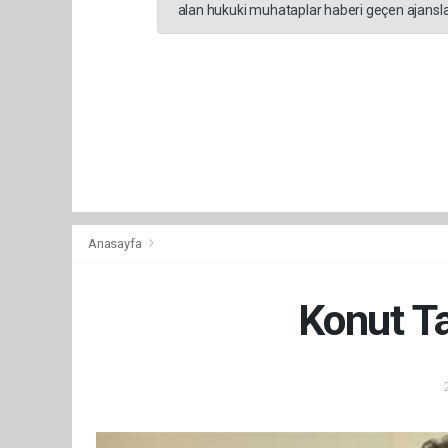
alan hukuki muhataplar haberi geçen ajanslar
Anasayfa
Konut Ta