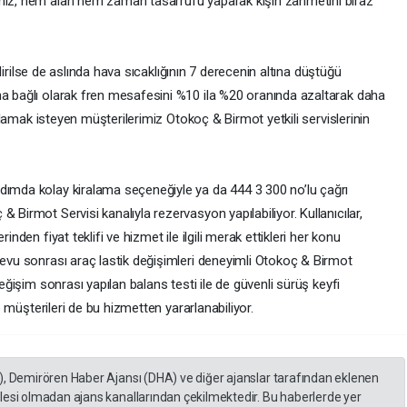
imiz, hem alan hem zaman tasarrufu yaparak kışın zahmetini biraz
lendirilse de aslında hava sıcaklığının 7 derecenin altına düştüğü
na bağlı olarak fren mesafesini %10 ila %20 oranında azaltarak daha
iralamak isteyen müşterilerimiz Otokoç & Birmot yetkili servislerinin
dımda kolay kiralama seçeneğiyle ya da 444 3 300 no’lu çağrı
 Birmot Servisi kanalıyla rezervasyon yapılabiliyor. Kullanıcılar,
inden fiyat teklifi ve hizmet ile ilgili merak ettikleri her konu
devu sonrası araç lastik değişimleri deneyimli Otokoç & Birmot
değişim sonrası yapılan balans testi ile de güvenli sürüş keyfi
lo müşterileri de bu hizmetten yararlanabiliyor.
), Demirören Haber Ajansı (DHA) ve diğer ajanslar tarafından eklenen
lesi olmadan ajans kanallarından çekilmektedir. Bu haberlerde yer