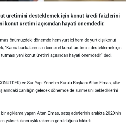
ut üretimini desteklemek için konut kredi faizlerini
ni konut üretimi açısından hayati önemdedir.
mas önümüzdeki dönemde hem yurt içi hem de yurt dışı konut
erek, "Kamu bankalarımızın birinci el konut üretimini desteklemek için
e tutması yeni konut üretimi açısından hayati önemdedir" dedi.
ği (KONUTDER) ve Sur Yapı Yönetim Kurulu Başkanı Altan Elmas, ülke
ışlarındaki canlılığın gelecek dönemde de sürmesini beklediklerini
ığı bir açıklama yapan Altan Elmas, satış adetlerinin aralıkta 2020'nin
n yüksek ikinci aylık rakamın görüldüğünü bildirdi.