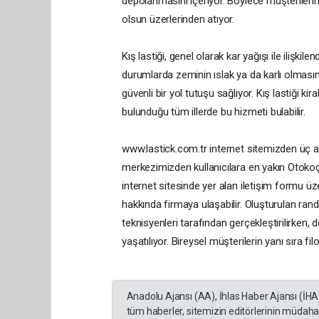
depolanmasını içeriyor. Böylece müşteriler
olsun üzerlerinden atıyor.
Kış lastiği, genel olarak kar yağışı ile ilişki
durumlarda zeminin ıslak ya da karlı olması
güvenli bir yol tutuşu sağlıyor. Kış lastiği k
bulunduğu tüm illerde bu hizmeti bulabilir.
www.lastick.com.tr internet sitemizden üç a
merkezimizden kullanıcılara en yakın Otokoç &
internet sitesinde yer alan iletişim formu üzer
hakkında firmaya ulaşabilir. Oluşturulan ran
teknisyenleri tarafından gerçekleştirilirken, 
yaşatılıyor. Bireysel müşterilerin yanı sıra fi
Anadolu Ajansı (AA), İhlas Haber Ajansı (İHA
tüm haberler, sitemizin editörlerinin müdaha