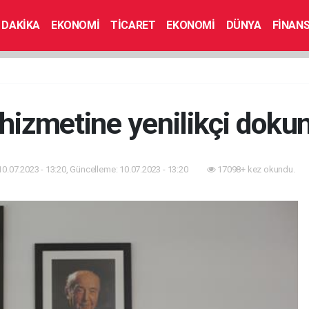
 DAKİKA
EKONOMİ
TİCARET
EKONOMİ
DÜNYA
FİNAN
i hizmetine yenilikçi doku
10.07.2023 - 13:20, Güncelleme: 10.07.2023 - 13:20
17098+ kez okundu.