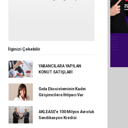
İlginizi Çekebilir
YABANCILARA YAPILAN
KONUT SATIŞLARI
Gıda Ekosisteminin Kadın
Girişimcilere İhtiyacı Var
AKLEASE'e 100 Milyon Avroluk
Sendikasyon Kredisi