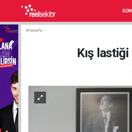
SON
Anasayfa
Kış lastiğ