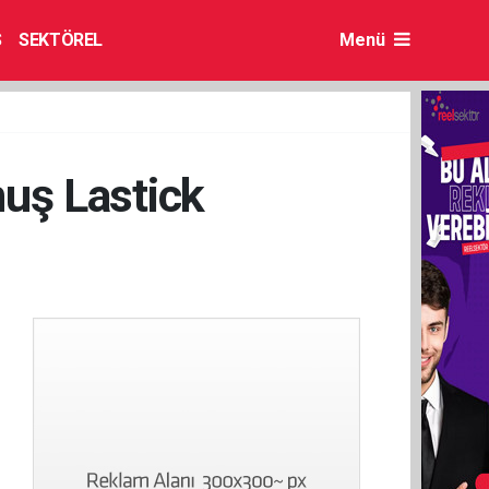
S
SEKTÖREL
Menü
nuş Lastick