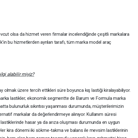
vcut olsa da hizmet veren firmalar incelendiğinde çeşitli markalara
ick’in bu hizmetlerden ayrılan tarafı, tüm marka model araç
lgi alabilir miyiz?
lmak üzere tercih ettikleri süre boyunca kış lastiği kiralayabiliyor.
marka lastikler; ekonomik segmentte de Barum ve Formula marka
batta bulunurluk sıkıntısı yaşanması durumunda, müşterilerimizin
natif markalar da değerlendirmeye alınıyor. Kullanım süresi
ş lastiklerinde hasar ya da arıza oluşması durumunda en uygun
 Her kira dönemi iki sökme-takma ve balans ile mevsim lastiklerinin