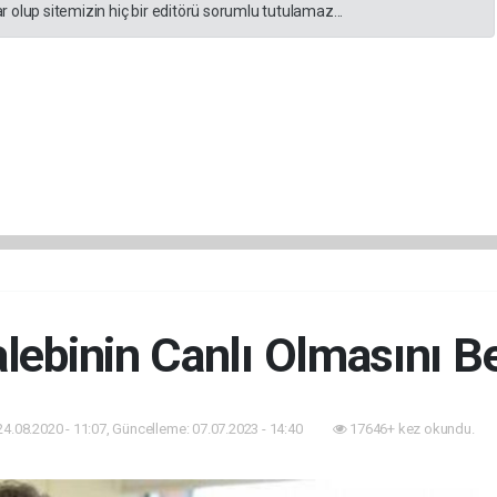
 olup sitemizin hiç bir editörü sorumlu tutulamaz...
lebinin Canlı Olmasını B
24.08.2020 - 11:07, Güncelleme: 07.07.2023 - 14:40
17646+ kez okundu.