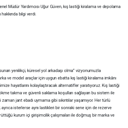
l Müdür Yardımcısı Uğur Güven, kış lastiği kiralama ve depolama
hakkında bilgi verdi.
unan yenilikçi, küresel yol arkadaşı olma” vizyonumuzla
a ve model araçlar için uygun ebatta kış lastiği kiralama imkânı
e hayatlarını kolaylaştıracak alternatifler yaratıyoruz. Kış lastiği
 sökme takma ve güvenli saklama koşulları sağlayan bu sistem ile
ği zaman jant ebadı uymama gibi sıkıntılar yaşamıyor. Her türlü
; ayrıca isterlerse aynı lastikleri bir sonraki sene için de rezerve
rüttüğü kurum içi girişimcilik çalışmaları ile doğmuş bir marka ve