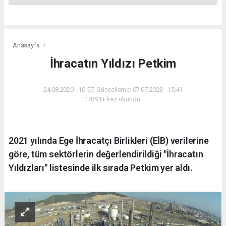
Anasayfa
İhracatın Yıldızı Petkim
24.08.2020 - 10:57, Güncelleme: 07.07.2023 - 15:41
18391+ kez okundu.
2021 yılında Ege İhracatçı Birlikleri (EİB) verilerine
göre, tüm sektörlerin değerlendirildiği "İhracatın
Yıldızları" listesinde ilk sırada Petkim yer aldı.