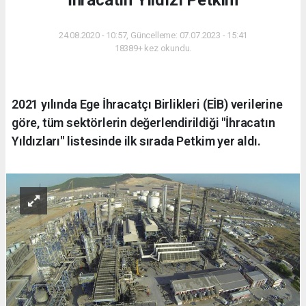
24.08.2020 - 10:57, Güncelleme: 07.07.2023 - 15:41
18389+ kez okundu.
2021 yılında Ege İhracatçı Birlikleri (EİB) verilerine
göre, tüm sektörlerin değerlendirildiği "İhracatın
Yıldızları" listesinde ilk sırada Petkim yer aldı.