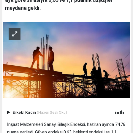
meydana geldi.
Erkek
|
Kadın
(Haberi Sesli Oku)
İnşaat Malzemeleri Sanayi Bileşik Endeksi, haziran ayında 74,76
puana geriledi. Güven endeksi 0,63, beklenti endeksi ise 1,1