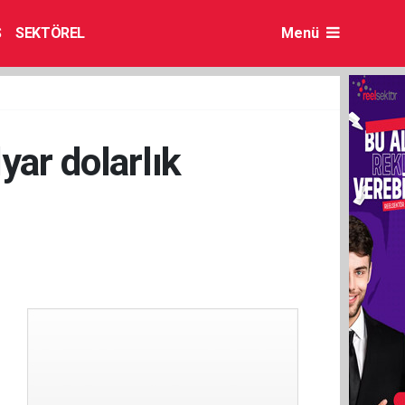
S
SEKTÖREL
Menü
yar dolarlık