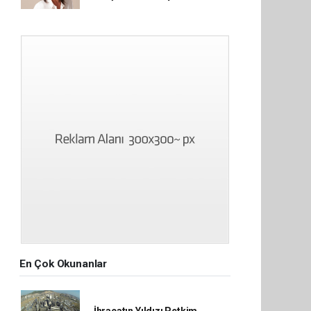
En Çok Okunanlar
İhracatın Yıldızı Petkim