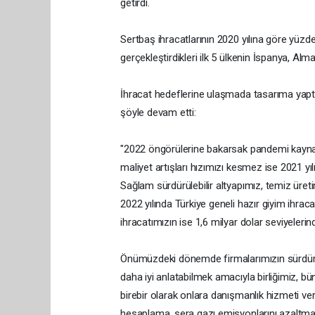
getirdi.
Sertbaş ihracatlarının 2020 yılına göre yüzde
gerçekleştirdikleri ilk 5 ülkenin İspanya, Alm
İhracat hedeflerine ulaşmada tasarıma yaptı
şöyle devam etti:
"2022 öngörülerine bakarsak pandemi kayna
maliyet artışları hızımızı kesmez ise 2021 yı
Sağlam sürdürülebilir altyapımız, temiz üreti
2022 yılında Türkiye geneli hazır giyim ihrac
ihracatımızın ise 1,6 milyar dolar seviyele
Önümüzdeki dönemde firmalarımızın sürdürülebi
daha iyi anlatabilmek amacıyla birliğimiz,
birebir olarak onlara danışmanlık hizmeti ver
hesaplama, sera gazı emisyonlarını azaltma, 