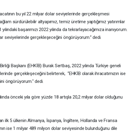
racatının bu yıl 22 milyar dolar seviyelerinde gerçekleşmesi
ğlam sürdürülebilir altyapımız, temiz üretime yaptığımız yatırımlar
1 yılındaki başarımızı 2022 yılında da tekrarlayacağımıza inanıyorum.
lar seviyelerinde gerçekleşeceğini öngörüyorum.” dedi.
Birliği Başkanı (EHKİB) Burak Sertbaş, 2022 yılında Türkiye geneli
elerinde gerçekleşeceğini belirterek, “EHKİB olarak ihracatımızın ise
ini öngörüyorum." dedi.
ılında önceki yıla göre yüzde 18 artışla 20,2 milyar dolar olduğunu
an ilk 5 ülkenin Almanya, İspanya, İngiltere, Hollanda ve Fransa
ın ise 1 milyar 489 milyon dolar seviyesinde bulunduğunu dile