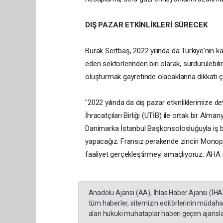
DIŞ PAZAR ETKİNLİKLERİ SÜRECEK
Burak Sertbaş, 2022 yılında da Türkiye'nin k
eden sektörlerinden biri olarak, sürdürülebili
oluşturmak gayretinde olacaklarına dikkati çek
"2022 yılında da dış pazar etkinliklerimize d
İhracatçıları Birliği (UTİB) ile ortak bir Al
Danimarka İstanbul Başkonsolosluğuyla iş b
yapacağız. Fransız perakende zinciri Monoprix
faaliyet gerçekleştirmeyi amaçlıyoruz. AHA p
Anadolu Ajansı (AA), İhlas Haber Ajansı (İHA
tüm haberler, sitemizin editörlerinin müdaha
alan hukuki muhataplar haberi geçen ajanslar