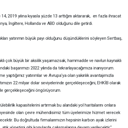
 14, 2019 yılına kıyasla yüzde 13 arttığını aktararak, en fazla ihracat
anya, İngiltere, Hollanda ve ABD olduğunu dile getirdi.
kları yatırımın büyük payı olduğunu düşündüklerini söyleyen Sertbaş,
klı çok büyük bir aksilik yaşamazsak, hammadde ve navlun kaynaklı
lındaki başarımızı 2022 yılında da tekrarlayacağımıza inanıyorum.
me yaptığımız yatırımlar ve Avrupa'ya olan yakınlık avantajımızla
atımızın 22 milyar dolar seviyelerinde gerçekleşeceğini, EHKİB olarak
rinde gerçekleşeceğini öngörüyorum.
lirlik kapasitelerini artırmak bu alandaki yol haritalarını onlara
 bünyesinde olan çevre mühendisimiz tüm üyelerimize hizmet verecek
ecektir. Bu doğrultuda firmalarımızın hepsinin karbon ayak izlerini
atık yönetimi gibi konularda çalışmalarına devam verilecektir."