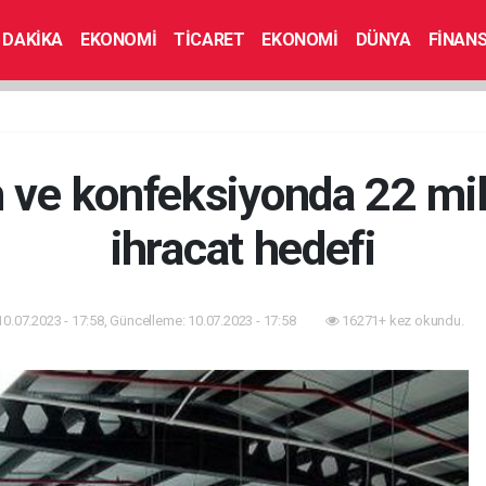
 DAKİKA
EKONOMİ
TİCARET
EKONOMİ
DÜNYA
FİNAN
 ve konfeksiyonda 22 mil
ihracat hedefi
10.07.2023 - 17:58, Güncelleme: 10.07.2023 - 17:58
16271+ kez okundu.