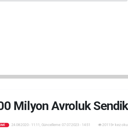
0 Milyon Avroluk Sendik
24.08.2020 - 11:11, Güncelleme: 07.07.2023 - 14:51
20115+ kez oku
OMİ