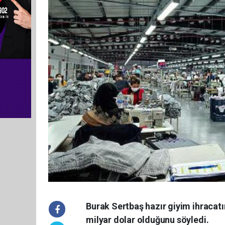
Burak Sertbaş hazır giyim ihracatın
milyar dolar olduğunu söyledi.