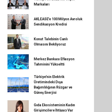
Markaları
AKLEASE'e 100 Milyon Avroluk
Sendikasyon Kredisi
Konut Talebinin Canlı
Olmasını Bekliyoruz
Merkez Bankası Eflasyon
Tahminini Yükseltti
Türkiye'nin Elektrik
Üretimindeki Dışa
Bağımlılığının Rüzgar ve
Güneş Enerjisi
Gıda Ekosisteminin Kadın
Girişimcilere İhtiyacı Var