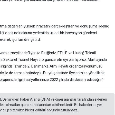
atma değeri en yüksek ihracatını gerçekleştiren ve dönüşüme liderlik
rliği odak noktalarına yerleştirip ulusal bir inovasyon gündemi
erek, şunları dile getirdi:
evam etmeyi hedefliyoruz. Birliğimiz, ETHİB ve Uludağ Tekstil
manya Sektörel Ticaret Heyeti organize etmeyi planlıyoruz. Mart ayında
irliğinde İzmir'de 2. Danimarka Alım Heyeti organizasyonumuzu
 ile de temas halindeyiz. Bu yıl içerisinde üyelerimize yönelik bir
rojemizle ilgili faaliyetlerimize 2022 yılında da devam edeceğiz."
), Demirören Haber Ajansı (DHA) ve diğer ajanslar tarafından eklenen
lesi olmadan ajans kanallarından çekilmektedir. Bu haberlerde yer
 olup sitemizin hiç bir editörü sorumlu tutulamaz...