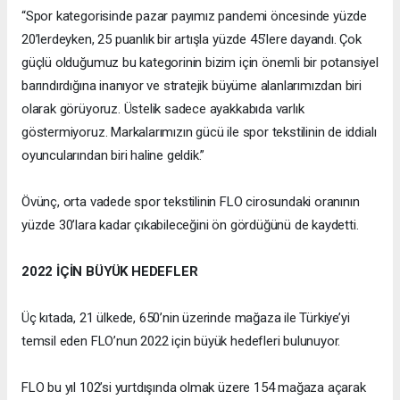
“Spor kategorisinde pazar payımız pandemi öncesinde yüzde
20’lerdeyken, 25 puanlık bir artışla yüzde 45’lere dayandı. Çok
güçlü olduğumuz bu kategorinin bizim için önemli bir potansiyel
barındırdığına inanıyor ve stratejik büyüme alanlarımızdan biri
olarak görüyoruz. Üstelik sadece ayakkabıda varlık
göstermiyoruz. Markalarımızın gücü ile spor tekstilinin de iddialı
oyuncularından biri haline geldik.”
Övünç, orta vadede spor tekstilinin FLO cirosundaki oranının
yüzde 30’lara kadar çıkabileceğini ön gördüğünü de kaydetti.
2022 İÇİN BÜYÜK HEDEFLER
Üç kıtada, 21 ülkede, 650’nin üzerinde mağaza ile Türkiye’yi
temsil eden FLO’nun 2022 için büyük hedefleri bulunuyor.
FLO bu yıl 102’si yurtdışında olmak üzere 154 mağaza açarak