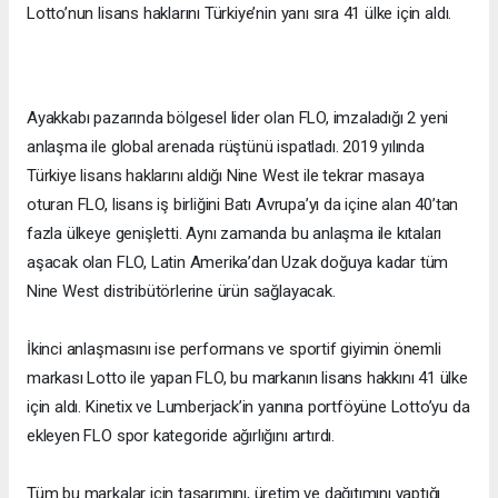
Lotto’nun lisans haklarını Türkiye’nin yanı sıra 41 ülke için aldı.
Ayakkabı pazarında bölgesel lider olan FLO, imzaladığı 2 yeni
anlaşma ile global arenada rüştünü ispatladı. 2019 yılında
Türkiye lisans haklarını aldığı Nine West ile tekrar masaya
oturan FLO, lisans iş birliğini Batı Avrupa’yı da içine alan 40’tan
fazla ülkeye genişletti. Aynı zamanda bu anlaşma ile kıtaları
aşacak olan FLO, Latin Amerika’dan Uzak doğuya kadar tüm
Nine West distribütörlerine ürün sağlayacak.
İkinci anlaşmasını ise performans ve sportif giyimin önemli
markası Lotto ile yapan FLO, bu markanın lisans hakkını 41 ülke
için aldı. Kinetix ve Lumberjack’in yanına portföyüne Lotto’yu da
ekleyen FLO spor kategoride ağırlığını artırdı.
Tüm bu markalar için tasarımını, üretim ve dağıtımını yaptığı