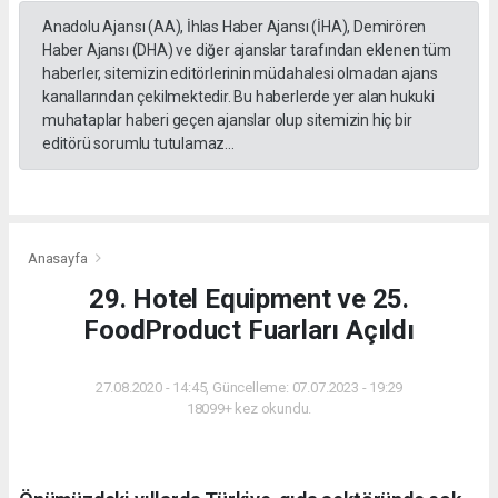
Anadolu Ajansı (AA), İhlas Haber Ajansı (İHA), Demirören
Haber Ajansı (DHA) ve diğer ajanslar tarafından eklenen tüm
haberler, sitemizin editörlerinin müdahalesi olmadan ajans
kanallarından çekilmektedir. Bu haberlerde yer alan hukuki
muhataplar haberi geçen ajanslar olup sitemizin hiç bir
editörü sorumlu tutulamaz...
Anasayfa
29. Hotel Equipment ve 25.
FoodProduct Fuarları Açıldı
27.08.2020 - 14:45, Güncelleme: 07.07.2023 - 19:29
18099+ kez okundu.