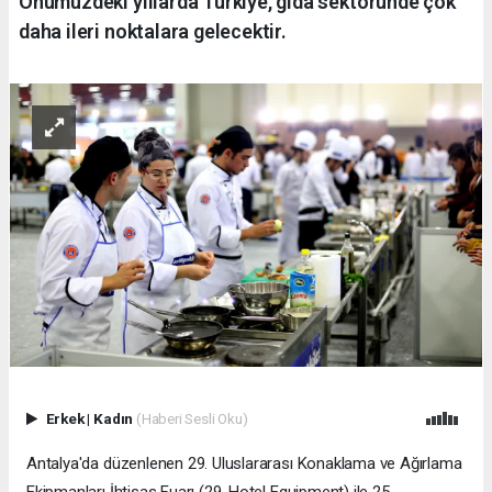
Önümüzdeki yıllarda Türkiye, gıda sektöründe çok
daha ileri noktalara gelecektir.
Erkek
|
Kadın
(Haberi Sesli Oku)
​Antalya'da düzenlenen 29. Uluslararası Konaklama ve Ağırlama
Ekipmanları İhtisas Fuarı (29. Hotel Equipment) ile 25.