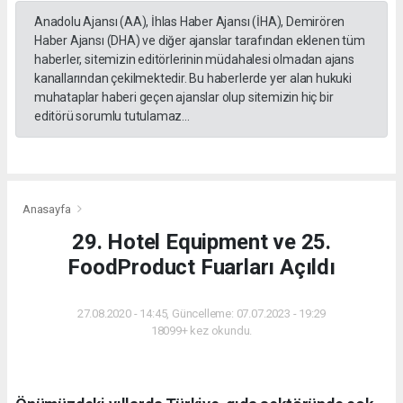
Anadolu Ajansı (AA), İhlas Haber Ajansı (İHA), Demirören
Haber Ajansı (DHA) ve diğer ajanslar tarafından eklenen tüm
haberler, sitemizin editörlerinin müdahalesi olmadan ajans
kanallarından çekilmektedir. Bu haberlerde yer alan hukuki
muhataplar haberi geçen ajanslar olup sitemizin hiç bir
editörü sorumlu tutulamaz...
Anasayfa
29. Hotel Equipment ve 25.
FoodProduct Fuarları Açıldı
27.08.2020 - 14:45, Güncelleme: 07.07.2023 - 19:29
18099+ kez okundu.