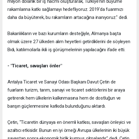
milyon dolarlık bir iş hacmi oluşturarak, Türkiye'nin büyüme
rakamlarına katkı sağlamayı hedefliyoruz. 2019'da fuarımızı
daha da büyüterek, bu rakamların artacağına inanıyoruz." dedi.
Bakanlıkların ve bazı kurumların desteğiyle, Almanya başta
olmak üzere 27 ülkeden alım heyetleri getirdiklerini de söyleyen
Bıdı, katılımcılarla ikili iş görüşmelerinin yapılacağını ifade etti.
- "Ticaret, savaşları önler"
Antalya Ticaret ve Sanayi Odası Başkanı Davut Çetin de
fuarların turizm, tarım, sanayi ve ticaret sektörlerini bir araya
getirerek hem ülkelerin kalkınmasına hem de dostluğun ve
barışın güçlenmesine katkıda bulunduğunu aktardı.
Çetin, "Ticaretin dünyaya en önemli katkısı, savaşları önleyici ve
azaltıcı etkisidir. Bunun en iyi örneği Avrupa ülkelerinin iki büyük
savaştan sonra ekonomik birlik kurmuş olmalarıdır." dedi. Çetin,