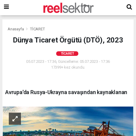
Anasayfa
TİCARET
Dünya Ticaret Örgütü (DTÖ), 2023
TİCARET
05.07.2023 - 17:36, Güncelleme: 05.07.2023 - 17:36
17399+ kez okundu.
Avrupa'da Rusya-Ukrayna savaşından kaynaklanan