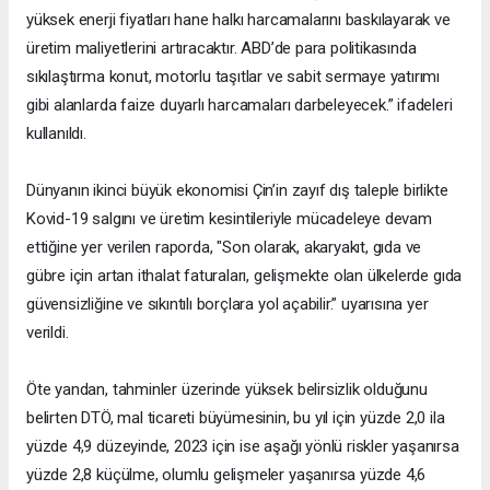
yüksek enerji fiyatları hane halkı harcamalarını baskılayarak ve
üretim maliyetlerini artıracaktır. ABD’de para politikasında
sıkılaştırma konut, motorlu taşıtlar ve sabit sermaye yatırımı
gibi alanlarda faize duyarlı harcamaları darbeleyecek.” ifadeleri
kullanıldı.
Dünyanın ikinci büyük ekonomisi Çin’in zayıf dış taleple birlikte
Kovid-19 salgını ve üretim kesintileriyle mücadeleye devam
ettiğine yer verilen raporda, "Son olarak, akaryakıt, gıda ve
gübre için artan ithalat faturaları, gelişmekte olan ülkelerde gıda
güvensizliğine ve sıkıntılı borçlara yol açabilir.” uyarısına yer
verildi.
Öte yandan, tahminler üzerinde yüksek belirsizlik olduğunu
belirten DTÖ, mal ticareti büyümesinin, bu yıl için yüzde 2,0 ila
yüzde 4,9 düzeyinde, 2023 için ise aşağı yönlü riskler yaşanırsa
yüzde 2,8 küçülme, olumlu gelişmeler yaşanırsa yüzde 4,6