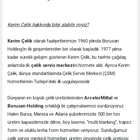
Kerim Çelik hakkında bilgi alabilir miyiz?
Kerim Çelik
olarak faaliyetlerimize 1960 yılında Borusan
Holding’in ilk girişimlerinden biri olarak başladık. 1977 yılına
kadar sürekli gelişim gösteren Kerim Çelik, bu tarihte çağdaş
anlamda ilk
çelik servis merkezi
ni hizmete aldı. Ayrıca Kerim
Çelik, dünya standartlarında Çelik Servis Merkezi (ÇSM)
hizmetlerinin Türkiye’deki ilk uygulayıcısıdır.
Dünyanın en büyük çelik üreticilerinden
ArcelorMittal
ve
Borusan Holding
ortaklığı ile çalışmalarımızı sürdürüyoruz.
Halen Bursa, Manisa ve Adana şubelerimizde 500 bin ton
üretim kapasitemizle dilme, boy kesme, “multi blanking”, trapez
form ve oluklu levha form hizmetleri veriyoruz. Sunduğumuz
çelik servis merkezi hizmetleri, üretim zincirinde çelik üreticisi