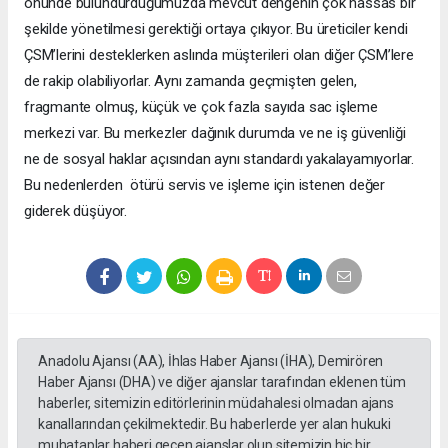
önünde bulundurduğumuzda mevcut dengenin çok hassas bir
şekilde yönetilmesi gerektiği ortaya çıkıyor. Bu üreticiler kendi
ÇSM’lerini desteklerken aslında müşterileri olan diğer ÇSM’lere
de rakip olabiliyorlar. Aynı zamanda geçmişten gelen,
fragmante olmuş, küçük ve çok fazla sayıda sac işleme
merkezi var. Bu merkezler dağınık durumda ve ne iş güvenliği
ne de sosyal haklar açısından aynı standardı yakalayamıyorlar.
Bu nedenlerden ötürü servis ve işleme için istenen değer
giderek düşüyor.
Anadolu Ajansı (AA), İhlas Haber Ajansı (İHA), Demirören
Haber Ajansı (DHA) ve diğer ajanslar tarafından eklenen tüm
haberler, sitemizin editörlerinin müdahalesi olmadan ajans
kanallarından çekilmektedir. Bu haberlerde yer alan hukuki
muhataplar haberi geçen ajanslar olup sitemizin hiç bir