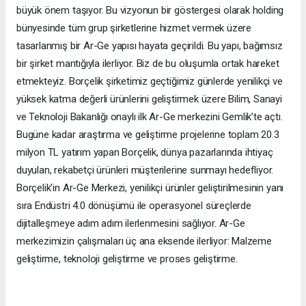
büyük önem taşıyor. Bu vizyonun bir göstergesi olarak holding
bünyesinde tüm grup şirketlerine hizmet vermek üzere
tasarlanmış bir Ar-Ge yapısı hayata geçirildi. Bu yapı, bağımsız
bir şirket mantığıyla ilerliyor. Biz de bu oluşumla ortak hareket
etmekteyiz. Borçelik şirketimiz geçtiğimiz günlerde yenilikçi ve
yüksek katma değerli ürünlerini geliştirmek üzere Bilim, Sanayi
ve Teknoloji Bakanlığı onaylı ilk Ar-Ge merkezini Gemlik’te açtı.
Bugüne kadar araştırma ve geliştirme projelerine toplam 20.3
milyon TL yatırım yapan Borçelik, dünya pazarlarında ihtiyaç
duyulan, rekabetçi ürünleri müşterilerine sunmayı hedefliyor.
Borçelik’in Ar-Ge Merkezi, yenilikçi ürünler geliştirilmesinin yanı
sıra Endüstri 4.0 dönüşümü ile operasyonel süreçlerde
dijitalleşmeye adım adım ilerlenmesini sağlıyor. Ar-Ge
merkezimizin çalışmaları üç ana eksende ilerliyor: Malzeme
geliştirme, teknoloji geliştirme ve proses geliştirme.