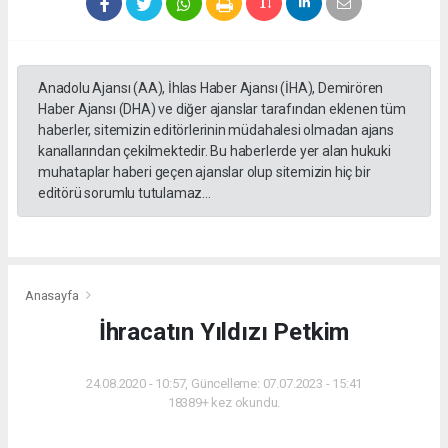
Anadolu Ajansı (AA), İhlas Haber Ajansı (İHA), Demirören
Haber Ajansı (DHA) ve diğer ajanslar tarafından eklenen tüm
haberler, sitemizin editörlerinin müdahalesi olmadan ajans
kanallarından çekilmektedir. Bu haberlerde yer alan hukuki
muhataplar haberi geçen ajanslar olup sitemizin hiç bir
editörü sorumlu tutulamaz...
Anasayfa
İhracatın Yıldızı Petkim
24.08.2020 - 10:57, Güncelleme: 07.07.2023 - 15:41
18389+ kez okundu.