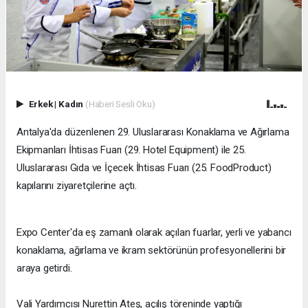
Erkek
|
Kadın
(Haberi Sesli Oku)
​Antalya'da düzenlenen 29. Uluslararası Konaklama ve Ağırlama
Ekipmanları İhtisas Fuarı (29. Hotel Equipment) ile 25.
Uluslararası Gıda ve İçecek İhtisas Fuarı (25. FoodProduct)
kapılarını ziyaretçilerine açtı.
Expo Center'da eş zamanlı olarak açılan fuarlar, yerli ve yabancı
konaklama, ağırlama ve ikram sektörünün profesyonellerini bir
araya getirdi.
Vali Yardımcısı Nurettin Ateş, açılış töreninde yaptığı