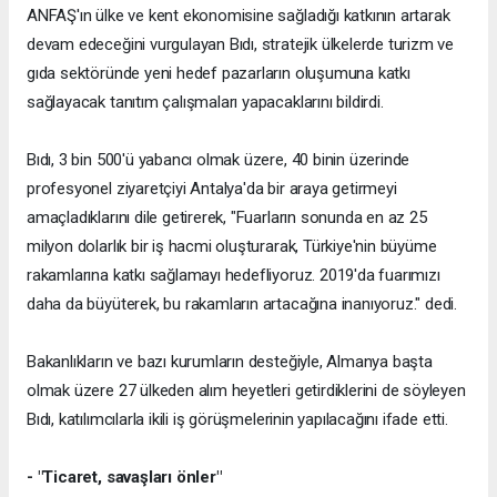
ANFAŞ'ın ülke ve kent ekonomisine sağladığı katkının artarak
devam edeceğini vurgulayan Bıdı, stratejik ülkelerde turizm ve
gıda sektöründe yeni hedef pazarların oluşumuna katkı
sağlayacak tanıtım çalışmaları yapacaklarını bildirdi.
Bıdı, 3 bin 500'ü yabancı olmak üzere, 40 binin üzerinde
profesyonel ziyaretçiyi Antalya'da bir araya getirmeyi
amaçladıklarını dile getirerek, "Fuarların sonunda en az 25
milyon dolarlık bir iş hacmi oluşturarak, Türkiye'nin büyüme
rakamlarına katkı sağlamayı hedefliyoruz. 2019'da fuarımızı
daha da büyüterek, bu rakamların artacağına inanıyoruz." dedi.
Bakanlıkların ve bazı kurumların desteğiyle, Almanya başta
olmak üzere 27 ülkeden alım heyetleri getirdiklerini de söyleyen
Bıdı, katılımcılarla ikili iş görüşmelerinin yapılacağını ifade etti.
- "Ticaret, savaşları önler"