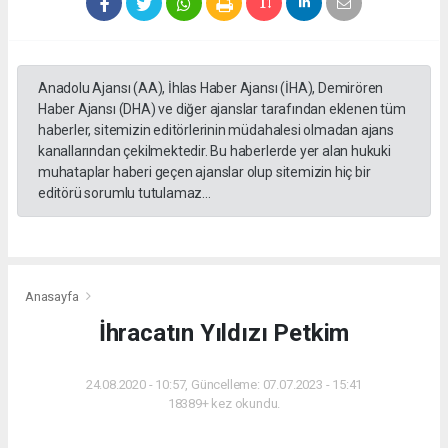
Anadolu Ajansı (AA), İhlas Haber Ajansı (İHA), Demirören
Haber Ajansı (DHA) ve diğer ajanslar tarafından eklenen tüm
haberler, sitemizin editörlerinin müdahalesi olmadan ajans
kanallarından çekilmektedir. Bu haberlerde yer alan hukuki
muhataplar haberi geçen ajanslar olup sitemizin hiç bir
editörü sorumlu tutulamaz...
Anasayfa
İhracatın Yıldızı Petkim
24.08.2020 - 10:57, Güncelleme: 07.07.2023 - 15:41
18389+ kez okundu.