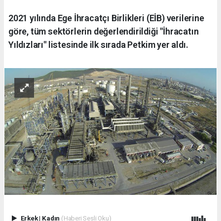
2021 yılında Ege İhracatçı Birlikleri (EİB) verilerine
göre, tüm sektörlerin değerlendirildiği "İhracatın
Yıldızları" listesinde ilk sırada Petkim yer aldı.
Erkek
|
Kadın
(Haberi Sesli Oku)