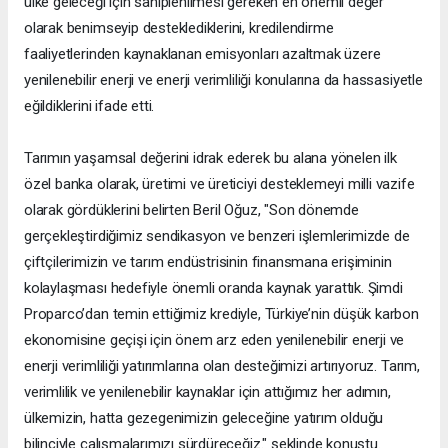
ülke geleceği için sahiplenilmesi gereken en önemli değer
olarak benimseyip desteklediklerini, kredilendirme
faaliyetlerinden kaynaklanan emisyonları azaltmak üzere
yenilenebilir enerji ve enerji verimliliği konularına da hassasiyetle
eğildiklerini ifade etti.
Tarımın yaşamsal değerini idrak ederek bu alana yönelen ilk
özel banka olarak, üretimi ve üreticiyi desteklemeyi milli vazife
olarak gördüklerini belirten Beril Oğuz, "Son dönemde
gerçekleştirdiğimiz sendikasyon ve benzeri işlemlerimizde de
çiftçilerimizin ve tarım endüstrisinin finansmana erişiminin
kolaylaşması hedefiyle önemli oranda kaynak yarattık. Şimdi
Proparco’dan temin ettiğimiz krediyle, Türkiye’nin düşük karbon
ekonomisine geçişi için önem arz eden yenilenebilir enerji ve
enerji verimliliği yatırımlarına olan desteğimizi artırıyoruz. Tarım,
verimlilik ve yenilenebilir kaynaklar için attığımız her adımın,
ülkemizin, hatta gezegenimizin geleceğine yatırım olduğu
bilinciyle çalışmalarımızı sürdüreceğiz." şeklinde konuştu.