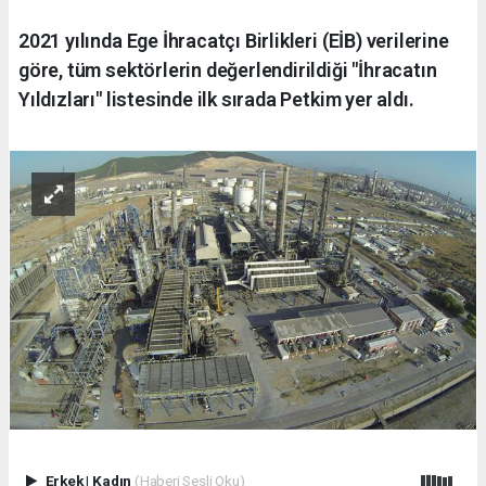
2021 yılında Ege İhracatçı Birlikleri (EİB) verilerine
göre, tüm sektörlerin değerlendirildiği "İhracatın
Yıldızları" listesinde ilk sırada Petkim yer aldı.
Erkek
|
Kadın
(Haberi Sesli Oku)