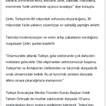
baharat üretiminde ikinci, kestane, biber, salatalık, mandalina,
mercimek, fıstık üretiminde üçüncü sıradayız." diye konuştu.
Çetin, Türkiye'nin 80 milyonluk nüfusunu doyurduğunu, 30
milyondan fazla yabancı ziyaretçiye ev sahipliği yaptığını anlattı.
Tarımda modernizasyon ve verim artışı çabalarının sürdüğünü
vurgulayan Çetin, şunları kaydetti:
"Önümüzdeki yıllarda Türkiye, gıda sektöründe çok daha ileri
noktalara gelecektir. Otel ekipmanları sektörümüzün başarısı,
Türkiye'nin ve Antalya'nın otellerinden ve turizmde dünyada ilk
onda olmamızdan bellidir. Bu yıl turizmde yeniden dünyada
altıncı sıraya çıkacağımıza inanıyorum."
Türkiye İhracatçılar Meclisi Yönetim Kurulu Başkan Vekili
Tahsin Öztiryaki de mutfak sektöründe dünyada 10'uncu
sıralardayken ikinci sıralara geldiklerini belirterek, "İtalya'dan