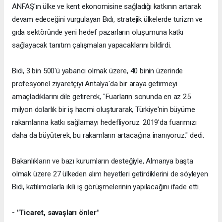
ANFAŞ'ın ülke ve kent ekonomisine sağladığı katkının artarak
devam edeceğini vurgulayan Bıdı, stratejik ülkelerde turizm ve
gıda sektöründe yeni hedef pazarların oluşumuna katkı
sağlayacak tanıtım çalışmaları yapacaklarını bildirdi.
Bıdı, 3 bin 500'ü yabancı olmak üzere, 40 binin üzerinde
profesyonel ziyaretçiyi Antalya'da bir araya getirmeyi
amaçladıklarını dile getirerek, "Fuarların sonunda en az 25
milyon dolarlık bir iş hacmi oluşturarak, Türkiye'nin büyüme
rakamlarına katkı sağlamayı hedefliyoruz. 2019'da fuarımızı
daha da büyüterek, bu rakamların artacağına inanıyoruz." dedi.
Bakanlıkların ve bazı kurumların desteğiyle, Almanya başta
olmak üzere 27 ülkeden alım heyetleri getirdiklerini de söyleyen
Bıdı, katılımcılarla ikili iş görüşmelerinin yapılacağını ifade etti.
- "Ticaret, savaşları önler"