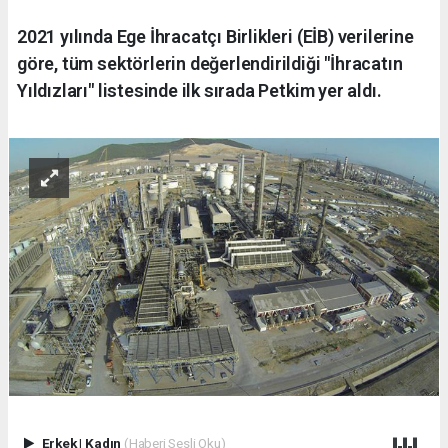
2021 yılında Ege İhracatçı Birlikleri (EİB) verilerine
göre, tüm sektörlerin değerlendirildiği "İhracatın
Yıldızları" listesinde ilk sırada Petkim yer aldı.
Erkek
|
Kadın
(Haberi Sesli Oku)