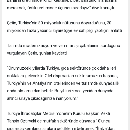
baharat üretiminde ikinci, kestane, biber, salatalık, mandalina,
mercimek, fıstık üretiminde üçüncü sıradayız." diye konuştu.
Çetin, Türkiye'nin 80 milyonluk nüfusunu doyurduğunu, 30
milyondan fazla yabancı ziyaretçiye ev sahipliği yaptığını anlattı.
Tarımda modernizasyon ve verim artışı çabalarının sürdüğünü
vurgulayan Çetin, şunları kaydetti:
"Önümüzdeki yıllarda Türkiye, gıda sektöründe çok daha ileri
noktalara gelecektir. Otel ekipmanları sektörümüzün başarısı,
Türkiye'nin ve Antalya'nın otellerinden ve turizmde dünyada ilk
onda olmamızdan bellidir. Bu yıl turizmde yeniden dünyada
altıncı sıraya çıkacağımıza inanıyorum."
Türkiye İhracatçılar Meclisi Yönetim Kurulu Başkan Vekili
Tahsin Öztiryaki de mutfak sektöründe dünyada 10'uncu
sıralardayken ikinci sıralara geldiklerini belirterek, "İtalya'dan