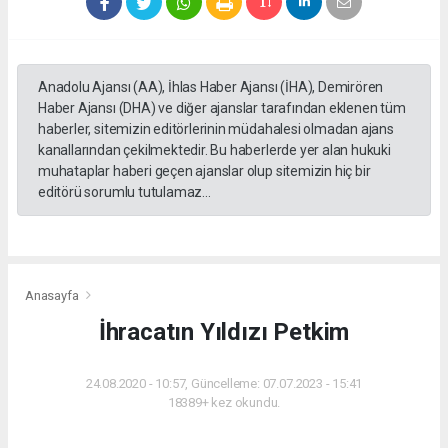
Anadolu Ajansı (AA), İhlas Haber Ajansı (İHA), Demirören
Haber Ajansı (DHA) ve diğer ajanslar tarafından eklenen tüm
haberler, sitemizin editörlerinin müdahalesi olmadan ajans
kanallarından çekilmektedir. Bu haberlerde yer alan hukuki
muhataplar haberi geçen ajanslar olup sitemizin hiç bir
editörü sorumlu tutulamaz...
Anasayfa
İhracatın Yıldızı Petkim
24.08.2020 - 10:57, Güncelleme: 07.07.2023 - 15:41
18389+ kez okundu.