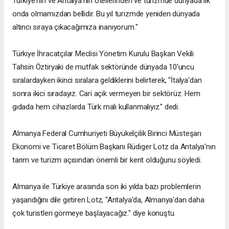
Türkiye'nin ve Antalya'nın otellerinden ve turizmde dünyada ilk
onda olmamızdan bellidir. Bu yıl turizmde yeniden dünyada
altıncı sıraya çıkacağımıza inanıyorum."
Türkiye İhracatçılar Meclisi Yönetim Kurulu Başkan Vekili
Tahsin Öztiryaki de mutfak sektöründe dünyada 10'uncu
sıralardayken ikinci sıralara geldiklerini belirterek, "İtalya'dan
sonra ikici sıradayız. Cari açık vermeyen bir sektörüz. Hem
gıdada hem cihazlarda Türk malı kullanmalıyız." dedi.
Almanya Federal Cumhuriyeti Büyükelçilik Birinci Müsteşarı
Ekonomi ve Ticaret Bölüm Başkanı Rüdiger Lotz da Antalya'nın
tarım ve turizm açısından önemli bir kent olduğunu söyledi.
Almanya ile Türkiye arasında son iki yılda bazı problemlerin
yaşandığını dile getiren Lotz, "Antalya'da, Almanya'dan daha
çok turistleri görmeye başlayacağız." diye konuştu.