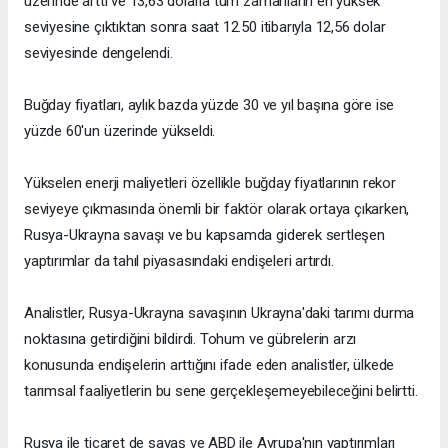
üzerinde arttı ve 13,63 dolarla tüm zamanların en yüksek
seviyesine çıktıktan sonra saat 12.50 itibarıyla 12,56 dolar
seviyesinde dengelendi.
Buğday fiyatları, aylık bazda yüzde 30 ve yıl başına göre ise
yüzde 60'un üzerinde yükseldi.
Yükselen enerji maliyetleri özellikle buğday fiyatlarının rekor
seviyeye çıkmasında önemli bir faktör olarak ortaya çıkarken,
Rusya-Ukrayna savaşı ve bu kapsamda giderek sertleşen
yaptırımlar da tahıl piyasasındaki endişeleri artırdı.
Analistler, Rusya-Ukrayna savaşının Ukrayna'daki tarımı durma
noktasına getirdiğini bildirdi. Tohum ve gübrelerin arzı
konusunda endişelerin arttığını ifade eden analistler, ülkede
tarımsal faaliyetlerin bu sene gerçekleşemeyebileceğini belirtti.
Rusya ile ticaret de savaş ve ABD ile Avrupa'nın yaptırımları