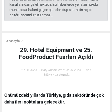
kanallarından çekilmektedir. Bu haberlerde yer alan hukuki
muhataplar haberi geçen ajanslar olup sitemizin hiç bir
editörü sorumlu tutulamaz...
Anasayfa
29. Hotel Equipment ve 25.
FoodProduct Fuarları Açıldı
27.08.2020 - 14:45, Güncelleme: 07.07.2023 - 19:29
18134+ kez okundu.
Önümüzdeki yıllarda Türkiye, gıda sektöründe çok
daha ileri noktalara gelecektir.