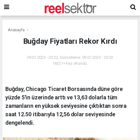
Anasayfa
Buğday Fiyatları Rekor Kırdı
09.07.2023 - 20:22, Güncelleme: 09.07.2023 - 20:22
16321+ kez okundu.
Buğday, Chicago Ticaret Borsasında düne göre
yüzde 5'in üzerinde arttı ve 13,63 dolarla tüm
zamanların en yüksek seviyesine çıktıktan sonra
saat 12.50 itibarıyla 12,56 dolar seviyesinde
dengelendi.