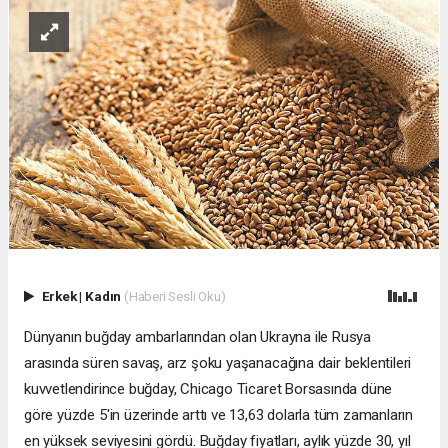
Erkek
|
Kadın
(Haberi Sesli Oku)
Dünyanın buğday ambarlarından olan Ukrayna ile Rusya
arasında süren savaş, arz şoku yaşanacağına dair beklentileri
kuvvetlendirince buğday, Chicago Ticaret Borsasında düne
göre yüzde 5'in üzerinde arttı ve 13,63 dolarla tüm zamanların
en yüksek seviyesini gördü. Buğday fiyatları, aylık yüzde 30, yıl