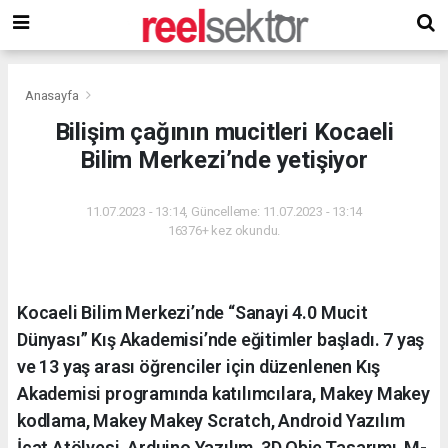
Anasayfa
Bilişim çağının mucitleri Kocaeli
Bilim Merkezi’nde yetişiyor
11.07.2023 - 13:14, Güncelleme: 11.07.2023 - 13:14
16376+ kez okundu.
Kocaeli Bilim Merkezi’nde “Sanayi 4.0 Mucit
Dünyası” Kış Akademisi’nde eğitimler başladı. 7 yaş
ve 13 yaş arası öğrenciler için düzenlenen Kış
Akademisi programında katılımcılara, Makey Makey
kodlama, Makey Makey Scratch, Android Yazılım
İcat Atölyesi, Arduino Yazılım, 3D Obje Tasarımı, M-