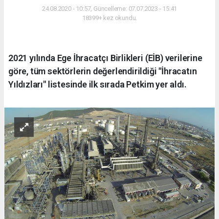
24.08.2020 - 10:57, Güncelleme: 07.07.2023 - 15:41
18399+ kez okundu.
2021 yılında Ege İhracatçı Birlikleri (EİB) verilerine
göre, tüm sektörlerin değerlendirildiği "İhracatın
Yıldızları" listesinde ilk sırada Petkim yer aldı.