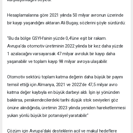
Hesaplamalarına göre 2021 yılında 50 milyar avronun üzerinde
bir kayıp yaşandığını aktaran Ali Bugay, sözlerini şöyle sürdürdü:
"Bu da bölge GSYH’sinin yüzde 0,4’üne eşit bir rakam.
Avrupa’da otomotiv üretiminin 2022 yılında bir kez daha yüzde
1 azalacağını varsayarsak 47 milyar avroluk bir kayıp daha
yaşanabilir ve toplam kayıp 98 milyar avroya ulaşabilir.
Otomotiv sektörü toplam katma değerin daha büyük bir payını
temsil ettiği için Almanya, 2021 ve 2022'de 47,5 milyar avro
katma değer kaybıyla en büyük darbeyi aldı. İşin iyi yönünden
bakılırsa, perakendecilerdeki tarihi düşük stok seviyeleri göz
önüne alındığında, üretimin 2023 yılında yeniden hareketlenmesi
yukarı yönlü büyük bir potansiyel yaratabilir."
Çözüm için Avrupa’daki desteklerin acil ve makul hedeflere