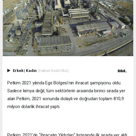
Erkek
|
Kadın
(Haberi Sesli Oku)
Petkim 2021 yılında Ege Bölgesi'nin ihracat şampiyonu oldu.
Sadece kimya değil, tüm sektörlerin arasında birinci sırada yer
alan Petkim, 2021 sonunda dolaylı ve doğrudan toplam 810,9
milyon dolarlık ihracat yaptı.
Petkim, 2021’de "İhracatın Yıldızları" listesinde ilk sırada yer aldı.