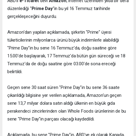
ABD'li
e-Ticaret
devi
Amazon
, internet üzerinden yılda bir defa
düzenlediği "
Prime Day
"in bu yıl 16 Temmuz tarihinde
gerçekleşeceğini duyurdu.
Amazon'dan yapılan açıklamada, şirketin "Prime" üyesi
tüketicilerinin milyonlarca ürünü büyük indirimlerle alabildiği
"Prime Day"in bu sene 16 Temmuz'da, doğu saatine göre
15.00'de başlayarak, 17 Temmuz'da bütün gün süreceği ve 18
Temmuz'da de doğu saatine göre 03.00'de sona ereceği
belirtildi.
Geçen sene 30 saat süren "Prime Day"in bu sene 36 saate
çıkarıldığı bilgisine yer verilen açıklamada, Amazon'un geçen
sene 13,7 milyar dolara satın aldığı ülkenin en büyük gıda
perakendeci zincirlerinden olan Whole Foods ürünlerinin de bu
sene "Prime Day"in parçası olacağı kaydedildi.
Açıklamada, bu sene "Prime Day"in, ABD'ye ek olarak Kanada,