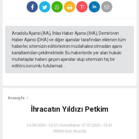
Anadolu Ajansı (AA), İhlas Haber Ajansı (İHA), Demirören
Haber Ajansı (DHA) ve diğer ajanslar tarafından eklenen tüm
haberler, sitemizin editörlerinin müdahalesi olmadan ajans
kanallarından çekilmektedir. Bu haberlerde yer alan hukuki
muhataplar haberi geçen ajanslar olup sitemizin hiç bir
editörü sorumlu tutulamaz...
Anasayfa
İhracatın Yıldızı Petkim
24.08.2020 - 10:57, Güncelleme: 07.07.2023 - 15:41
18366+ kez okundu.