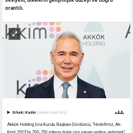
orantılı.
Erkek
|
Kadın
(Haberi Sesli Oku)
Akkök Holding İcra Kurulu Başkanı Dördüncü, "Hedefimiz, Ak-
Kim'i 2023'te 700-750 milyon dolar ciro yapan yerlere getirmek"