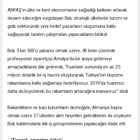
ANFAŞ'ın ülke ve kent ekonomisine sağladığı katkının artarak
devam edeceğini vurgulayan Bıdı, stratejik ülkelerde turizm ve
gıda sektöründe yeni hedef pazarların oluşumuna katkı
sağlayacak tanıtım çalışmaları yapacaklarını bildirdi.
Bıdı, 3 bin 500'ü yabancı olmak üzere, 40 binin üzerinde
profesyonel ziyaretçiyi Antalya'da bir araya getirmeyi
amaçladıklarını dile getirerek, "Fuarların sonunda en az 25
milyon dolarlık bir iş hacmi oluşturarak, Türkiye'nin büyüme
rakamlarına katkı sağlamayı hedefliyoruz. 2019'da fuarımızı
daha da büyüterek, bu rakamların artacağına inanıyoruz." dedi.
Bakanlıkların ve bazı kurumların desteğiyle, Almanya başta
olmak üzere 27 ülkeden alım heyetleri getirdiklerini de söyleyen
Bıdı, katılımcılarla ikili iş görüşmelerinin yapılacağını ifade etti.
- "Ticaret, savaşları önler"