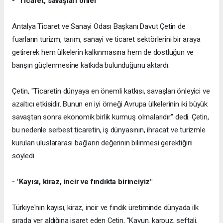
- "Ticaret, savaşları önler"
Antalya Ticaret ve Sanayi Odası Başkanı Davut Çetin de
fuarların turizm, tarım, sanayi ve ticaret sektörlerini bir araya
getirerek hem ülkelerin kalkınmasına hem de dostluğun ve
barışın güçlenmesine katkıda bulunduğunu aktardı.
Çetin, "Ticaretin dünyaya en önemli katkısı, savaşları önleyici ve
azaltıcı etkisidir. Bunun en iyi örneği Avrupa ülkelerinin iki büyük
savaştan sonra ekonomik birlik kurmuş olmalarıdır." dedi. Çetin,
bu nedenle serbest ticaretin, iş dünyasının, ihracat ve turizmle
kurulan uluslararası bağların değerinin bilinmesi gerektiğini
söyledi.
- "Kayısı, kiraz, incir ve fındıkta birinciyiz"
Türkiye'nin kayısı, kiraz, incir ve fındık üretiminde dünyada ilk
sırada yer aldığına işaret eden Çetin, "Kavun, karpuz, şeftali,