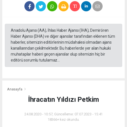
Anadolu Ajansı (AA), İhlas Haber Ajansı (İHA), Demirören
Haber Ajansı (DHA) ve diğer ajanslar tarafından eklenen tüm
haberler, sitemizin editörlerinin müdahalesi olmadan ajans
kanallarından çekilmektedir. Bu haberlerde yer alan hukuki
muhataplar haberi geçen ajanslar olup sitemizin hiç bir
editörü sorumlu tutulamaz...
Anasayfa
İhracatın Yıldızı Petkim
24.08.2020 - 10:57, Güncelleme: 07.07.2023 - 15:41
18366+ kez okundu.