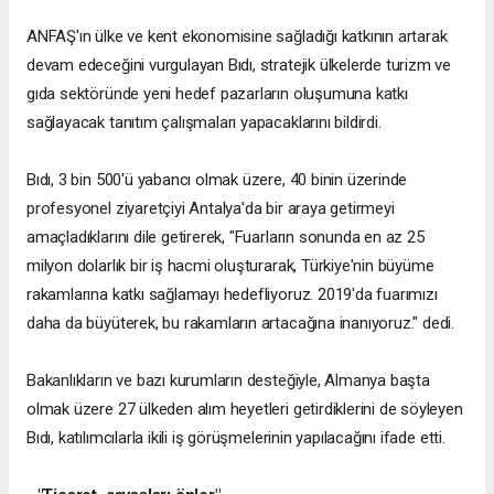
ANFAŞ'ın ülke ve kent ekonomisine sağladığı katkının artarak
devam edeceğini vurgulayan Bıdı, stratejik ülkelerde turizm ve
gıda sektöründe yeni hedef pazarların oluşumuna katkı
sağlayacak tanıtım çalışmaları yapacaklarını bildirdi.
Bıdı, 3 bin 500'ü yabancı olmak üzere, 40 binin üzerinde
profesyonel ziyaretçiyi Antalya'da bir araya getirmeyi
amaçladıklarını dile getirerek, "Fuarların sonunda en az 25
milyon dolarlık bir iş hacmi oluşturarak, Türkiye'nin büyüme
rakamlarına katkı sağlamayı hedefliyoruz. 2019'da fuarımızı
daha da büyüterek, bu rakamların artacağına inanıyoruz." dedi.
Bakanlıkların ve bazı kurumların desteğiyle, Almanya başta
olmak üzere 27 ülkeden alım heyetleri getirdiklerini de söyleyen
Bıdı, katılımcılarla ikili iş görüşmelerinin yapılacağını ifade etti.