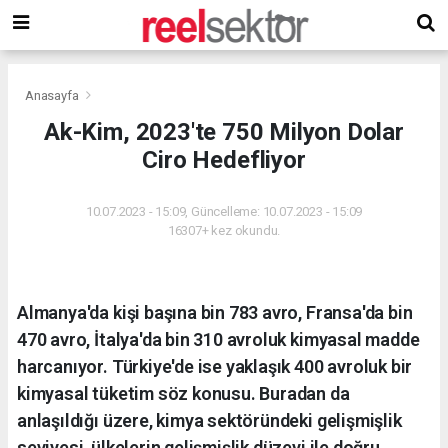
Anasayfa
Ak-Kim, 2023'te 750 Milyon Dolar
Ciro Hedefliyor
10.07.2023 - 15:09, Güncelleme: 10.07.2023 - 15:09
16307+ kez okundu.
Almanya'da kişi başına bin 783 avro, Fransa'da bin
470 avro, İtalya'da bin 310 avroluk kimyasal madde
harcanıyor. Türkiye'de ise yaklaşık 400 avroluk bir
kimyasal tüketim söz konusu. Buradan da
anlaşıldığı üzere, kimya sektöründeki gelişmişlik
seviyesi, ülkelerin gelişmişlik düzeyi ile doğru