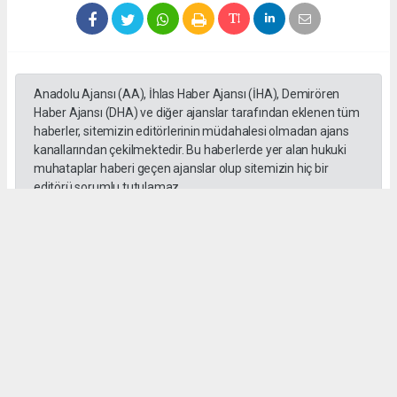
Anadolu Ajansı (AA), İhlas Haber Ajansı (İHA), Demirören
Haber Ajansı (DHA) ve diğer ajanslar tarafından eklenen tüm
haberler, sitemizin editörlerinin müdahalesi olmadan ajans
kanallarından çekilmektedir. Bu haberlerde yer alan hukuki
muhataplar haberi geçen ajanslar olup sitemizin hiç bir
editörü sorumlu tutulamaz...
haber paketi
haber scripti
haber yazılımı
Tüm hakları saklı tutulmaktadır.Copyright 2026©
Haber Yazılımı:
Web Aksiyon ®