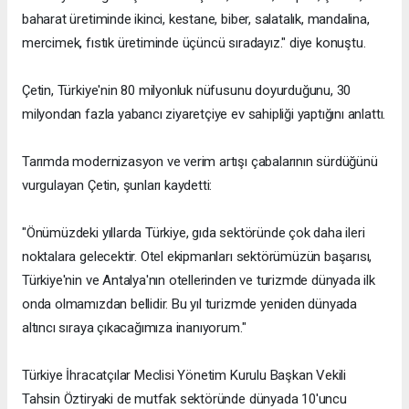
baharat üretiminde ikinci, kestane, biber, salatalık, mandalina,
mercimek, fıstık üretiminde üçüncü sıradayız." diye konuştu.
Çetin, Türkiye'nin 80 milyonluk nüfusunu doyurduğunu, 30
milyondan fazla yabancı ziyaretçiye ev sahipliği yaptığını anlattı.
Tarımda modernizasyon ve verim artışı çabalarının sürdüğünü
vurgulayan Çetin, şunları kaydetti:
"Önümüzdeki yıllarda Türkiye, gıda sektöründe çok daha ileri
noktalara gelecektir. Otel ekipmanları sektörümüzün başarısı,
Türkiye'nin ve Antalya'nın otellerinden ve turizmde dünyada ilk
onda olmamızdan bellidir. Bu yıl turizmde yeniden dünyada
altıncı sıraya çıkacağımıza inanıyorum."
Türkiye İhracatçılar Meclisi Yönetim Kurulu Başkan Vekili
Tahsin Öztiryaki de mutfak sektöründe dünyada 10'uncu