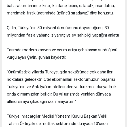
baharat üretiminde ikinci, kestane, biber, salatalık, mandalina,
mercimek, fıstık üretiminde üçüncü sıradayız." diye konuştu.
Çetin, Türkiye'nin 80 milyonluk nüfusunu doyurduğunu, 30
milyondan fazla yabancı ziyaretçiye ev sahipliği yaptığını anlattı.
Tarımda modernizasyon ve verim artışı çabalarının sürdüğünü
vurgulayan Çetin, şunları kaydetti:
"Önümüzdeki yıllarda Türkiye, gıda sektöründe çok daha ileri
noktalara gelecektir. Otel ekipmanları sektörümüzün başarısı,
Türkiye'nin ve Antalya'nın otellerinden ve turizmde dünyada ilk
onda olmamızdan bellidir. Bu yıl turizmde yeniden dünyada
altıncı sıraya çıkacağımıza inanıyorum."
Türkiye İhracatçılar Meclisi Yönetim Kurulu Başkan Vekili
Tahsin Öztiryaki de mutfak sektöründe dünyada 10'uncu