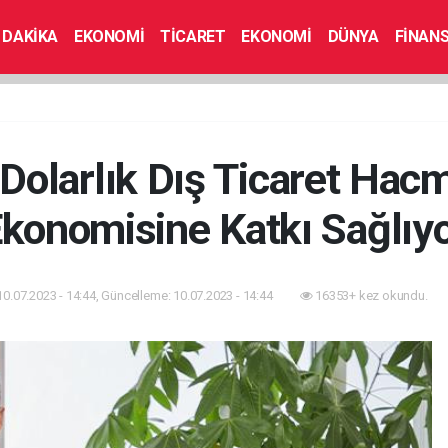
 DAKİKA
EKONOMİ
TİCARET
EKONOMİ
DÜNYA
FİNAN
Dolarlık Dış Ticaret Hacm
konomisine Katkı Sağlıy
10.07.2023 - 14:44, Güncelleme: 10.07.2023 - 14:44
16353+ kez okundu.