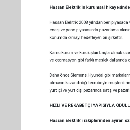
Hassan Elektrik’in kurumsal hikayesind
Hassan Elektrik 2008 yılından beri piyasada v
enerji ve pano piyasasında pazarlama alanınd
konumda olmayı hedefleyen bir şirkettir.
Kamu kurum ve kuruluşları başta olmak üzere, 
ve otomasyon gibi farklı meslek dallarında o
Daha önce Siemens, Hyundai gibi markaların 
olmanın kazandırdığı tecrübeyle müşterilerim
yurt içi ve yurt dışı pazarında satış ve pa
HIZLI VE REKABETÇİ YAPISIYLA ÖDÜL
Hassan Elektrik’i rakiplerinden ayıran öze