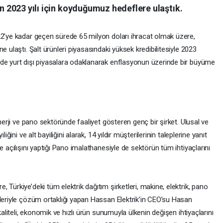
en 2023 yılı için koyduğumuz hedeflere ulaştık.
22’ye kadar geçen sürede 65 milyon doları ihracat olmak üzere,
e ulaştı. Şalt ürünleri piyasasındaki yüksek kredibilitesiyle 2023
’de yurt dışı piyasalara odaklanarak enflasyonun üzerinde bir büyüme
enerji ve pano sektöründe faaliyet gösteren genç bir şirket. Ulusal ve
iğini ve alt bayiliğini alarak, 14 yıldır müşterilerinin taleplerine yanıt
e açılışını yaptığı Pano imalathanesiyle de sektörün tüm ihtiyaçlarını
Türkiye’deki tüm elektrik dağıtım şirketleri, makine, elektrik, pano
ileriyle çözüm ortaklığı yapan Hassan Elektrik’in CEO’su Hasan
kaliteli, ekonomik ve hızlı ürün sunumuyla ülkenin değişen ihtiyaçlarını