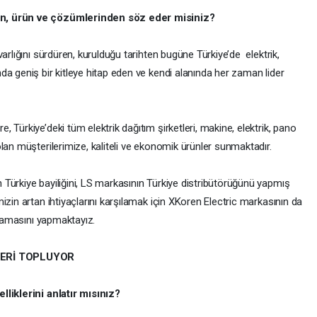
en, ürün ve çözümlerinden söz eder misiniz?
arlığını sürdüren, kurulduğu tarihten bugüne Türkiye’de elektrik,
a geniş bir kitleye hitap eden ve kendi alanında her zaman lider
Türkiye’deki tüm elektrik dağıtım şirketleri, makine, elektrik, pano
lan müşterilerimize, kaliteli ve ekonomik ürünler sunmaktadır.
Türkiye bayiliğini, LS markasının Türkiye distribütörüğünü yapmış
izin artan ihtiyaçlarını karşılamak için XKoren Electric markasının da
zarlamasını yapmaktayız.
LERİ TOPLUYOR
lliklerini anlatır mısınız?