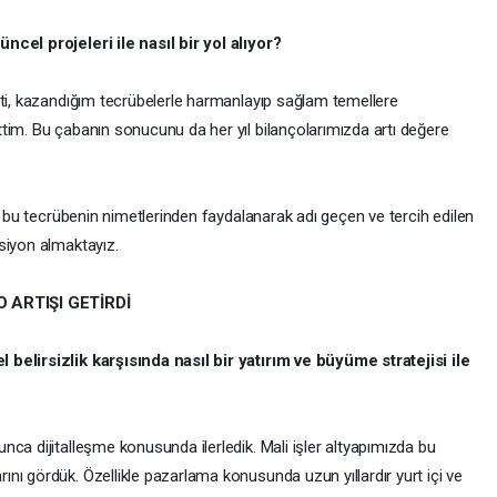
ncel projeleri ile nasıl bir yol alıyor?
ati, kazandığım tecrübelerle harmanlayıp sağlam temellere
tim. Bu çabanın sonucunu da her yıl bilançolarımızda artı değere
da bu tecrübenin nimetlerinden faydalanarak adı geçen ve tercih edilen
ksiyon almaktayız.
 ARTIŞI GETİRDİ
belirsizlik karşısında nasıl bir yatırım ve büyüme stratejisi ile
ca dijitalleşme konusunda ilerledik. Mali işler altyapımızda bu
nı gördük. Özellikle pazarlama konusunda uzun yıllardır yurt içi ve