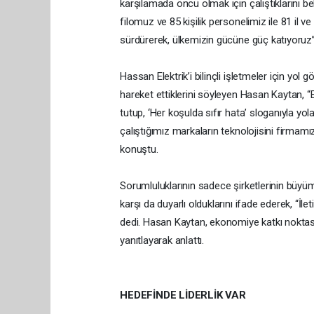
karşılamada öncü olmak için çalıştıklarını b
filomuz ve 85 kişilik personelimiz ile 81 il ve
sürdürerek, ülkemizin gücüne güç katıyoruz” 
Hassan Elektrik’i bilinçli işletmeler için yo
hareket ettiklerini söyleyen Hasan Kaytan, 
tutup, ‘Her koşulda sıfır hata’ sloganıyla yola 
çalıştığımız markaların teknolojisini firmam
konuştu.
Sorumluluklarının sadece şirketlerinin büyüme
karşı da duyarlı olduklarını ifade ederek, “
dedi. Hasan Kaytan, ekonomiye katkı noktasınd
yanıtlayarak anlattı.
HEDEFİNDE LİDERLİK VAR