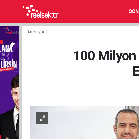
SON
Anasayfa
100 Milyon 
E