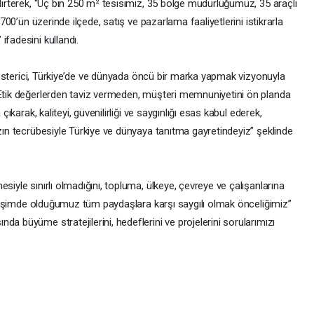
elirterek, “Üç bin 250 m² tesisimiz, 35 bölge müdürlüğümüz, 35 araçlı
 700’ün üzerinde ilçede, satış ve pazarlama faaliyetlerini istikrarla
ifadesini kullandı.
l gösterici, Türkiye’de ve dünyada öncü bir marka yapmak vizyonuyla
“Etik değerlerden taviz vermeden, müşteri memnuniyetini ön planda
çıkarak, kaliteyi, güvenilirliği ve saygınlığı esas kabul ederek,
ızın tecrübesiyle Türkiye ve dünyaya tanıtma gayretindeyiz” şeklinde
siyle sınırlı olmadığını, topluma, ülkeye, çevreye ve çalışanlarına
İletişimde olduğumuz tüm paydaşlara karşı saygılı olmak önceliğimiz”
a büyüme stratejilerini, hedeflerini ve projelerini sorularımızı