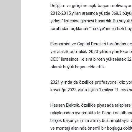
Değişim ve gelişime açık, başarı motivasyonu
2012-2015 yılları arasında yüzde 368,3 büyü
şirketi" listesine girmeyi başardık. Bu büy
tarafından açıklanan "Türkiye'nin en hızlı büy
Ekonomist ve Capital Dergileri tarafından ger
yer alarak ödül aldık. 2020 yılında yine Ekono
CEO" listesinde, iki sıra birden yükselerek 32.
olarak büyük başarı elde ettik.
2021 yılında da özellikle profesyonel kriz 
koyduğu 2023 yılına ilişkin 1 milyar TL ciro
Hassan Elektrik, özellikle piyasada taleplere 
rakiplerinden ayrışmaktadır. Pano imalath
birçok başarıya imza atmış bulunmaktayız. U
ve montajı alanında önemli bir boşluğu dold