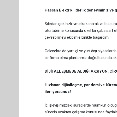
Hassan Elektrik liderlik deneyiminiz ve gü
Sıfırdan çok hızlı ivme kazanarak ve bu sür
oturtabilme konusunda özel bir çaba sarf et
çevirebilmeyi ekibimle birlikte başardım.
Gelecekte de yurt içi ve yurt dışı piyasalar
bir firma olma planlarımız doğrultusunda a
DİJİTALLEŞMEDE ALDIĞI AKSIYON, CİRO
Hızlanan dijitalleşme, pandemi ve küresel 
ilerliyorsunuz?
İç işleyişimizdeki süreçlerde mümkün olduğun
sürecin uzaktan çalışma konusunda faydaları