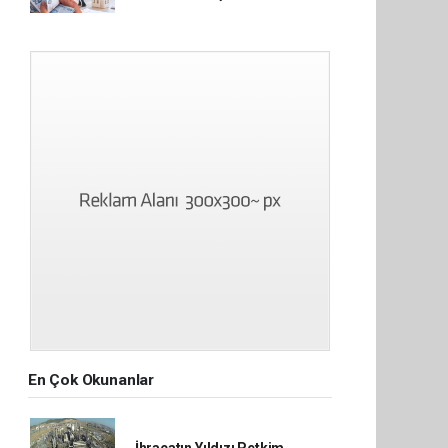
En Çok Okunanlar
İhracatın Yıldızı Petkim