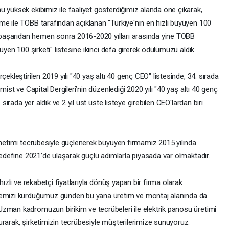
 yüksek ekibimiz ile faaliyet gösterdiğimiz alanda öne çıkarak,
me ile TOBB tarafından açıklanan "Türkiye'nin en hızlı büyüyen 100
ük başarıdan hemen sonra 2016-2020 yılları arasında yine TOBB
üyen 100 şirketi" listesine ikinci defa girerek ödülümüzü aldık.
çekleştirilen 2019 yılı "40 yaş altı 40 genç CEO" listesinde, 34. sırada
mist ve Capital Dergileri’nin düzenlediği 2020 yılı "40 yaş altı 40 genç
 sırada yer aldık ve 2 yıl üst üste listeye girebilen CEO'lardan biri
yönetimi tecrübesiyle güçlenerek büyüyen firmamız 2015 yılında
 hedefine 2021’de ulaşarak güçlü adımlarla piyasada var olmaktadır.
hızlı ve rekabetçi fiyatlarıyla dönüş yapan bir firma olarak
anemizi kurduğumuz günden bu yana üretim ve montaj alanında da
zman kadromuzun birikim ve tecrübeleri ile elektrik panosu üretimi
urarak, şirketimizin tecrübesiyle müşterilerimize sunuyoruz.