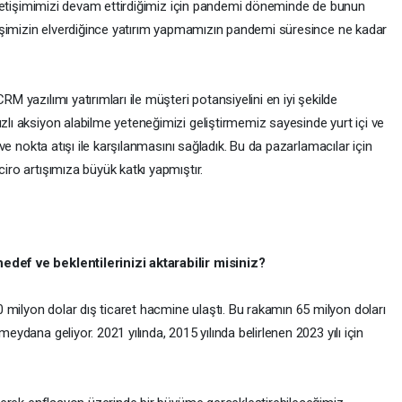
an iletişimimizi devam ettirdiğimiz için pandemi döneminde de bunun
ra işimizin elverdiğince yatırım yapmamızın pandemi süresince ne kadar
RM yazılımı yatırımları ile müşteri potansiyelini en iyi şekilde
ızlı aksiyon alabilme yeteneğimizi geliştirmemiz sayesinde yurt içi ve
ı ve nokta atışı ile karşılanmasını sağladık. Bu da pazarlamacılar için
 ciro artışımıza büyük katkı yapmıştır.
edef ve beklentilerinizi aktarabilir misiniz?
 milyon dolar dış ticaret hacmine ulaştı. Bu rakamın 65 milyon doları
meydana geliyor. 2021 yılında, 2015 yılında belirlenen 2023 yılı için