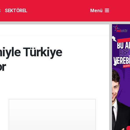
S
SEKTÖREL
Menü
iyle Türkiye
or