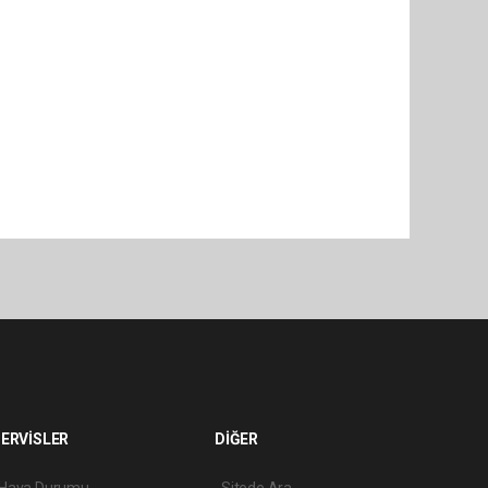
ERVİSLER
DİĞER
Hava Durumu
Sitede Ara