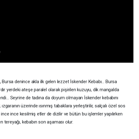
ş, Bursa denince akla ilk gelen lezzet İskender Kebabı… Bursa
dır yerdeki ateşe paralel olarak pişirilen kuzuyu, dik mangalda
Efendi… Seyrine de tadına da doyum olmayan İskender kebabını
, ızgaranın üzerinde ısınmış tabaklara yerleştirilir, salçalı özel sos
ince ince kesilmiş etler de dizilir ve bütün bu işlemler yapılırken
n tereyağı, kebabın son aşaması olur.