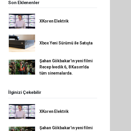
Son Eklenenler
XKoren Elektrik
Xbox Yeni Sürümü ile Satışta
Şahan Gökbakar'ın yeni filmi
Recep İvedik 6, 8 Kasım'da
tüm sinemalarda.
İlginizi Çekebilir
XKoren Elektrik
Şahan Gökbakar'ın yeni filmi