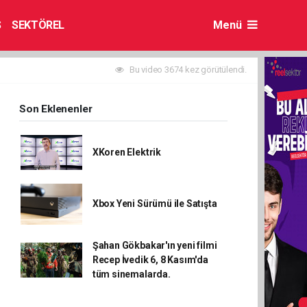
S
SEKTÖREL
Menü
Bu video 3674 kez görütülendi.
Son Eklenenler
XKoren Elektrik
Xbox Yeni Sürümü ile Satışta
Şahan Gökbakar'ın yeni filmi
Recep İvedik 6, 8 Kasım'da
tüm sinemalarda.