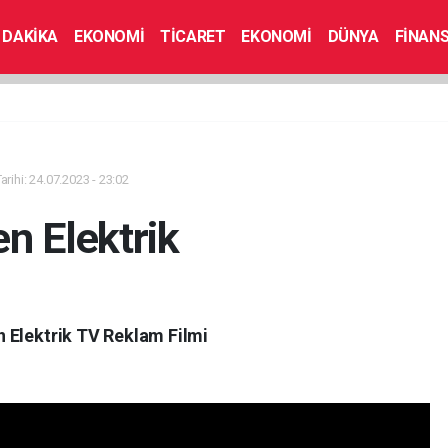
 DAKİKA
EKONOMİ
TİCARET
EKONOMİ
DÜNYA
FİNAN
rihi: 24.07.2023 - 23:02
n Elektrik
 Elektrik TV Reklam Filmi