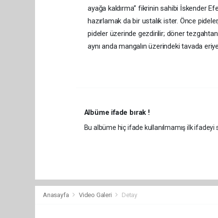
ayağa kaldırma” fikrinin sahibi İskender 
hazırlamak da bir ustalık ister. Önce pideler
pideler üzerinde gezdirilir; döner tezgahtan 
aynı anda mangalın üzerindeki tavada eriye
Albüme ifade bırak !
Bu albüme hiç ifade kullanılmamış ilk ifadeyi s
Anasayfa
Video Galeri
Detay