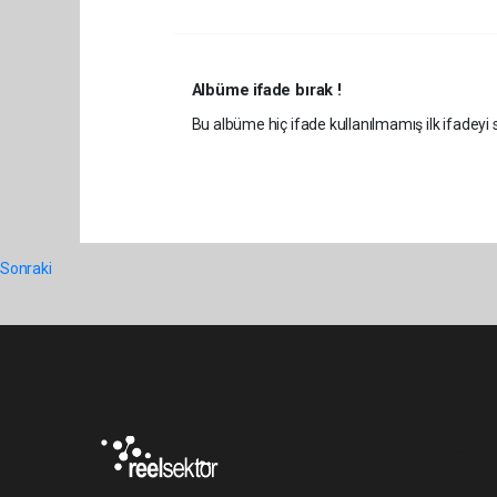
Albüme ifade bırak !
Bu albüme hiç ifade kullanılmamış ilk ifadeyi s
Sonraki
Pro-0.035