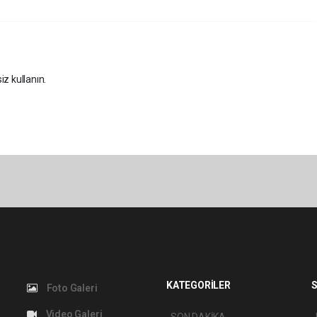
iz kullanın.
KATEGORİLER
S
Foto Galeri
Video Galeri
SON DAKİKA