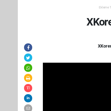
Ekleme Ta
XKore
XKoren