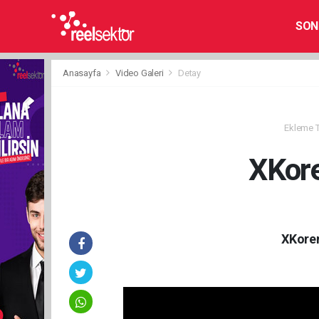
SON
Anasayfa
Video Galeri
Detay
Ekleme Ta
XKore
XKoren