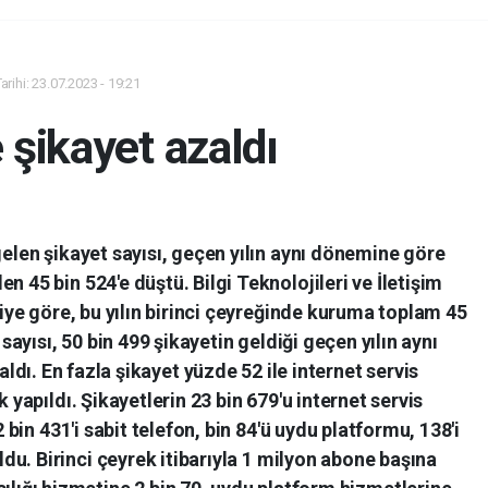
rihi: 23.07.2023 - 19:21
 şikayet azaldı
en şikayet sayısı, geçen yılın aynı dönemine göre
en 45 bin 524'e düştü. Bilgi Teknolojileri ve İletişim
iye göre, bu yılın birinci çeyreğinde kuruma toplam 45
 sayısı, 50 bin 499 şikayetin geldiği geçen yılın aynı
dı. En fazla şikayet yüzde 52 ile internet servis
 yapıldı. Şikayetlerin 23 bin 679'u internet servis
2 bin 431'i sabit telefon, bin 84'ü uydu platformu, 138'i
ldu. Birinci çeyrek itibarıyla 1 milyon abone başına