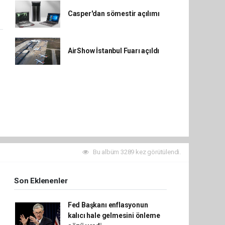
Casper'dan sömestir açılımı
AirShow İstanbul Fuarı açıldı
Bu albüm 3289 kez görütülendi.
Son Eklenenler
Fed Başkanı enflasyonun
kalıcı hale gelmesini önleme