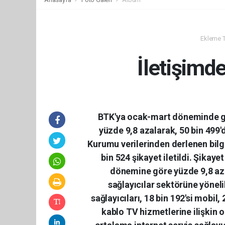
Ekleme Ta
İletişimde
BTK'ya ocak-mart döneminde gel
yüzde 9,8 azalarak, 50 bin 499'd
Kurumu verilerinden derlenen bilg
bin 524 şikayet iletildi. Şikayet
dönemine göre yüzde 9,8 azal
sağlayıcılar sektörüne yönelik
sağlayıcıları, 18 bin 192'si mobil, 
kablo TV hizmetlerine ilişkin o