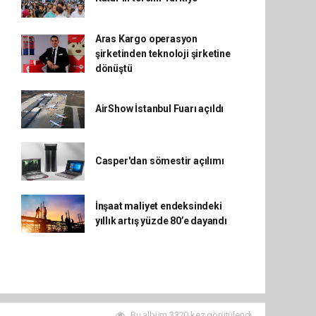
Aras Kargo operasyon
şirketinden teknoloji şirketine
dönüştü
AirShow İstanbul Fuarı açıldı
Casper'dan sömestir açılımı
İnşaat maliyet endeksindeki
yıllık artış yüzde 80’e dayandı
Bu albüm 3320 kez görütülendi.