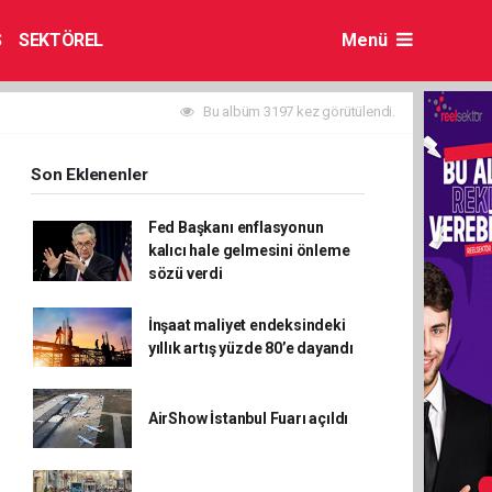
S
SEKTÖREL
Menü
Bu albüm 3197 kez görütülendi.
Son Eklenenler
Fed Başkanı enflasyonun
kalıcı hale gelmesini önleme
sözü verdi
İnşaat maliyet endeksindeki
yıllık artış yüzde 80’e dayandı
AirShow İstanbul Fuarı açıldı