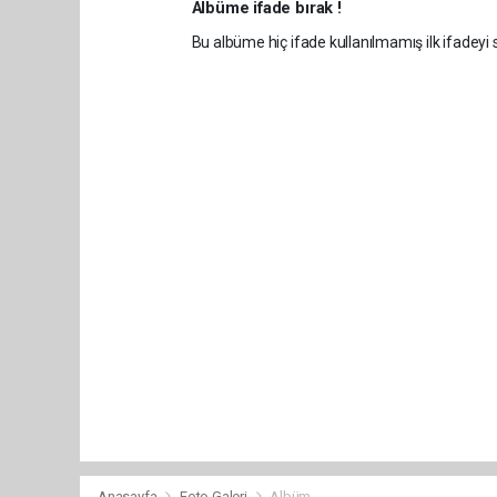
Albüme ifade bırak !
Bu albüme hiç ifade kullanılmamış ilk ifadeyi s
Anasayfa
Foto Galeri
Albüm