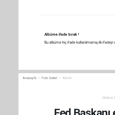
Albüme ifade bırak !
Bu albüme hiç ifade kullanılmamış ilk ifadeyi s
Anasayfa
Foto Galeri
Albüm
Ekleme Ta
Fed Başkanı 