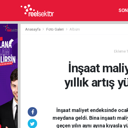
SON
Anasayfa
Foto Galeri
Albüm
Ekleme Ta
İnşaat mali
yıllık artış 
İnşaat maliyet endeksinde ocakt
meydana geldi. Bina inşaatı mali
geçen yılın aynı ayına kıyasla yü