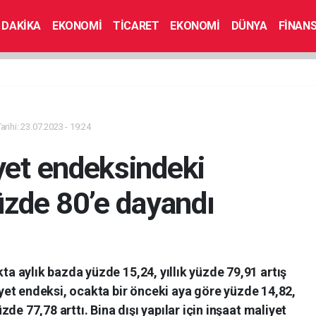
 DAKİKA
EKONOMİ
TİCARET
EKONOMİ
DÜNYA
FİNAN
rihi: 23.07.2023 - 19:24
yet endeksindeki
yüzde 80’e dayandı
a aylık bazda yüzde 15,24, yıllık yüzde 79,91 artış
yet endeksi, ocakta bir önceki aya göre yüzde 14,82,
zde 77,78 arttı. Bina dışı yapılar için inşaat maliyet