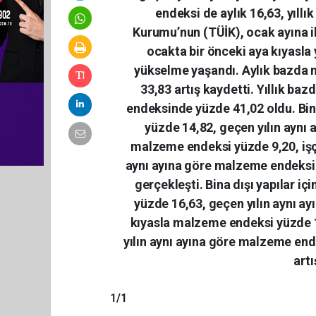
endeksi de aylık 16,63, yıllı
Kurumu’nun (TÜİK), ocak ayına il
ocakta bir önceki aya kıyasla 
yükselme yaşandı. Aylık bazda 
33,83 artış kaydetti. Yıllık ba
endeksinde yüzde 41,02 oldu. Bin
yüzde 14,82, geçen yılın aynı a
malzeme endeksi yüzde 9,20, işçi
aynı ayına göre malzeme endeksin
gerçekleşti. Bina dışı yapılar iç
yüzde 16,63, geçen yılın aynı ay
kıyasla malzeme endeksi yüzde 13
yılın aynı ayına göre malzeme end
artı
1
/1